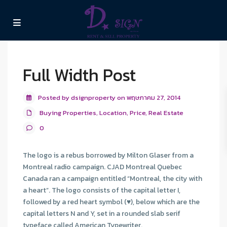
Full Width Post
Posted by dsignproperty on พฤษภาคม 27, 2014
Buying Properties
,
Location
,
Price
,
Real Estate
0
The logo is a rebus borrowed by Milton Glaser from a
Montreal radio campaign. CJAD Montreal Quebec
Canada ran a campaign entitled “Montreal, the city with
a heart”. The logo consists of the capital letter I,
followed by a red heart symbol (♥), below which are the
capital letters N and Y, set in a rounded slab serif
typeface called American Typewriter.