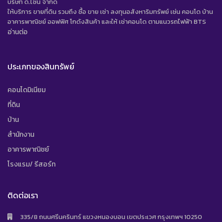
บริษัท ดี.ไซน์ จํากัด
ให้บริการ ขายที่ดิน รวมถึง ซื้อ ขาย เช่า ลงทุนอสังหาริมทรัพย์ เช่น คอนโด บ้าน
อาคารพาณิชย์ ออฟฟิศ โกดังสินค้า และให้ เช่าคอนโด ตามแนวรถไฟฟ้า BTS
อ่านต่อ
ประเภทของสินทรัพย์
คอนโดมิเนียม
ที่ดิน
บ้าน
สำนักงาน
อาคารพาณิชย์
โรงแรม/ รีสอร์ท
ติดต่อเรา
335/8 ถนนศรีนครินทร์ แขวงหนองบอน เขตประเวศ กรุงเทพฯ 10250