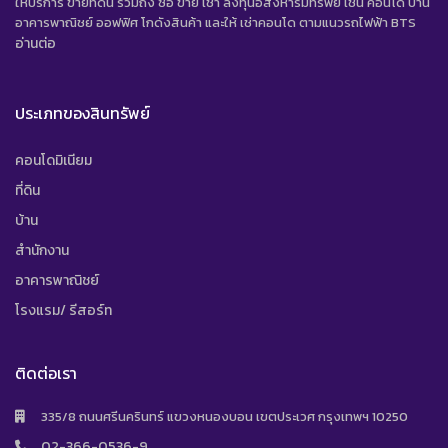
ให้บริการ ขายที่ดิน รวมถึง ซื้อ ขาย เช่า ลงทุนอสังหาริมทรัพย์ เช่น คอนโด บ้าน
อาคารพาณิชย์ ออฟฟิศ โกดังสินค้า และให้ เช่าคอนโด ตามแนวรถไฟฟ้า BTS
อ่านต่อ
ประเภทของสินทรัพย์
คอนโดมิเนียม
ที่ดิน
บ้าน
สำนักงาน
อาคารพาณิชย์
โรงแรม/ รีสอร์ท
ติดต่อเรา
335/8 ถนนศรีนครินทร์ แขวงหนองบอน เขตประเวศ กรุงเทพฯ 10250
02-366-0536-9