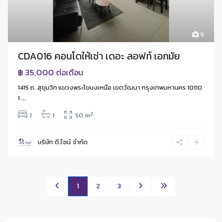
9
CDA016 คอนโดให้เช่า เดอะ ลอฟท์ เอกมัย
฿ 35,000
ต่อเดือน
1415 ถ. สุขุมวิท แขวงพระโขนงเหนือ เขตวัฒนา กรุงเทพมหานคร 10110
1 ...
2
1
1
50 m
บริษัท ดี.ไซน์ จํากัด
1
2
3