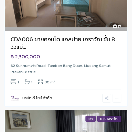
17
CDA006 ขายคอนโด แอสปาย เอราวัณ ชั้น 8
วิวแม่...
฿ 2,300,000
62 Sukhumvit Road, Tambon Bang Duan, Mueang Samut
Prakan Distric ...
2
1
1
30 m
บริษัท ดี.ไซน์ จํากัด
เช่า
BTS เอราวัณ