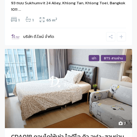
93 ถนน Sukhumvit 24 Alley, Khlong Tan, Khlong Toei, Bangkok
1011 ...
2
1
1
65 m
บริษัท ดี.ไซน์ จํากัด
เช่า
BTS สามย่าน
7
CDA018 คอนโดให้เช่า ไอดีโอ คิว จุฬา-สามย่าน