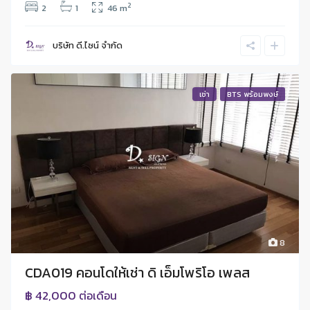
2
2
1
46 m
บริษัท ดี.ไซน์ จํากัด
เช่า
BTS พร้อมพงษ์
8
CDA019 คอนโดให้เช่า ดิ เอ็มโพริโอ เพลส
฿ 42,000
ต่อเดือน