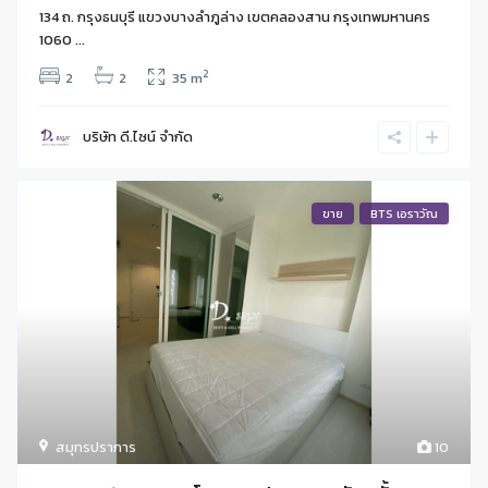
134 ถ. กรุงธนบุรี แขวงบางลําภูล่าง เขตคลองสาน กรุงเทพมหานคร
1060 ...
2
2
2
35 m
บริษัท ดี.ไซน์ จํากัด
ขาย
BTS เอราวัณ
สมุทรปราการ
10