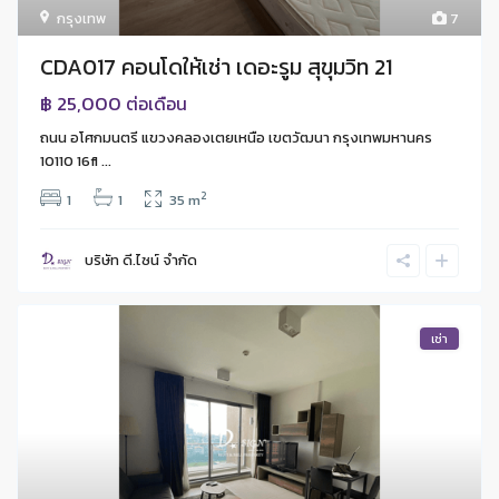
กรุงเทพ
7
CDA017 คอนโดให้เช่า เดอะรูม สุขุมวิท 21
฿ 25,000
ต่อเดือน
ถนน อโศกมนตรี แขวงคลองเตยเหนือ เขตวัฒนา กรุงเทพมหานคร
10110 16fl ...
2
1
1
35 m
บริษัท ดี.ไซน์ จํากัด
เช่า