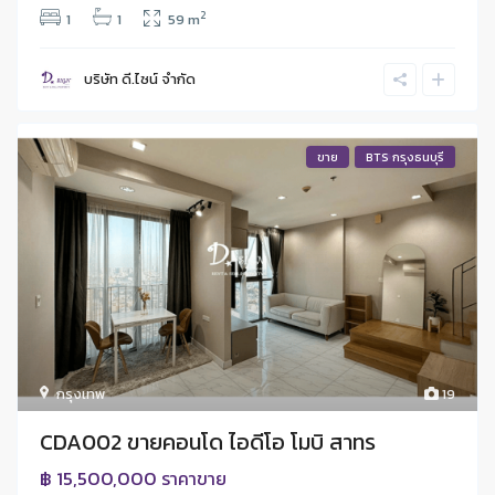
2
1
1
59 m
บริษัท ดี.ไซน์ จํากัด
ขาย
BTS กรุงธนบุรี
กรุงเทพ
19
CDA002 ขายคอนโด ไอดีโอ โมบิ สาทร
฿ 15,500,000
ราคาขาย