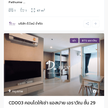
Pathumw ...
2
1
1
47 m
บริษัท ดี.ไซน์ จํากัด
เช่า
BTS เอราวัณ
กรุงเทพ
12
CD003 คอนโดให้เช่า แอสปาย เอราวัณ ชั้น 29