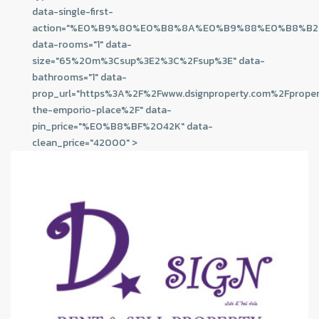
data-single-first-
action="%E0%B9%80%E0%B8%8A%E0%B9%88%E0%B8%B2
data-rooms="1" data-
size="65%20m%3Csup%3E2%3C%2Fsup%3E" data-
bathrooms="1" data-
prop_url="https%3A%2F%2Fwww.dsignproperty.com%2Fproper
the-emporio-place%2F" data-
pin_price="%E0%B8%BF%2042K" data-
clean_price="42000" >