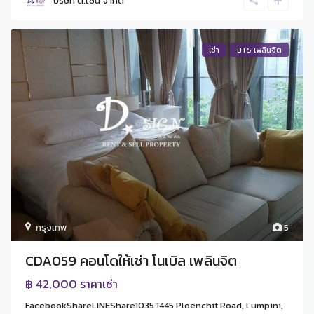
บริษัท ดี.ไซน์ จํากัด
เช่า
BTS เพลินจิต
กรุงเทพ
5
CDA059 คอนโดให้เช่า โนเบิล เพลินจิต
฿ 42,000
ราคาเช่า
FacebookShareLINEShare1035 1445 Ploenchit Road, Lumpini,