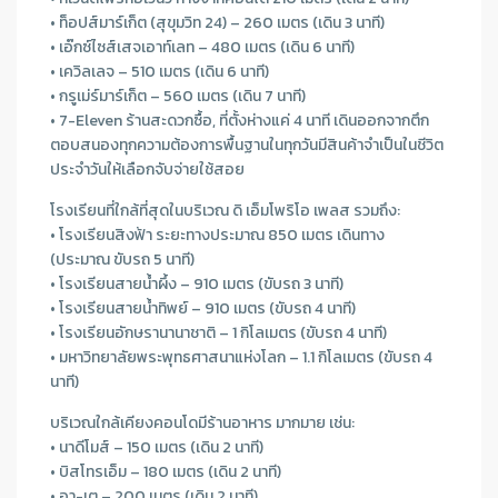
• ท็อปส์มาร์เก็ต (สุขุมวิท 24) – 260 เมตร (เดิน 3 นาที)
• เอ๊กซ์ไซส์เสจเอาท์เลท – 480 เมตร (เดิน 6 นาที)
• เควิลเลจ – 510 เมตร (เดิน 6 นาที)
• กรูเม่ร์มาร์เก็ต – 560 เมตร (เดิน 7 นาที)
• 7-Eleven ร้านสะดวกซื้อ, ที่ตั้งห่างแค่ 4 นาที เดินออกจากตึก
ตอบสนองทุกความต้องการพื้นฐานในทุกวันมีสินค้าจําเป็นในชีวิต
ประจําวันให้เลือกจับจ่ายใช้สอย
โรงเรียนที่ใกล้ที่สุดในบริเวณ ดิ เอ็มโพริโอ เพลส รวมถึง:
• โรงเรียนสิงฟ้า ระยะทางประมาณ 850 เมตร เดินทาง
(ประมาณ ขับรถ 5 นาที)
• โรงเรียนสายนํ้าผึ้ง – 910 เมตร (ขับรถ 3 นาที)
• โรงเรียนสายนํ้าทิพย์ – 910 เมตร (ขับรถ 4 นาที)
• โรงเรียนอักษรานานาชาติ – 1 กิโลเมตร (ขับรถ 4 นาที)
• มหาวิทยาลัยพระพุทธศาสนาแห่งโลก – 1.1 กิโลเมตร (ขับรถ 4
นาที)
บริเวณใกล้เคียงคอนโดมีร้านอาหาร มากมาย เช่น:
• นาดีโมส์ – 150 เมตร (เดิน 2 นาที)
• บิสโทรเอ็ม – 180 เมตร (เดิน 2 นาที)
• อา-เต – 200 เมตร (เดิน 2 นาที)