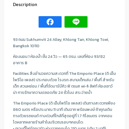
Description
93 ถนน Sukhumvit 24 Alley, Khlong Tan, Khlong Toei,
Bangkok 10110
ห้องนอน 1 ห้องนํ้า ชั้น 24 วิว — 65 ตรม. เลขที่ห้อง 93/82
อาคาร B
Facilities สิ่งอํานวยความสะดวกที่ The Emporio Place (ดิ เอ็ม
โพริโอ เพลส) ประกอบด้วย โรงรถ สนามเด็กเล่น / พื้นที่ สําหรับ
เด็ก สวนหย่อม / พื้นที่จัดบาร์บีคิว ฟิ ตเนส wi-fi ลิฟท์ ห้องเซาว์
น่า การรักษาความปลอดภัย 24 ชั่วโมง สระว่ายนํ้า
The Emporio Place (ดิ เอ็มโพริโอ เพลส) เดินทางสะดวกเพียง
860 เมตร หรือประมาณ 11 นาที เดินจาก พร้อมพงษ์ ถ้าคุณเดิน
ทางด้วยรถยนต์ ทางด่วนที่ใกล้ที่สุดอยู่ที่ 1.7 กิโลเมตร จากคอน
โดหลากหลายร้านค้าในบริเวณรอบๆคอนโด:
• ทเวนตี้โฟร์ทอเวนิว ห่างจากคอนโด 210 เมตร (เดิน 2 นาที)