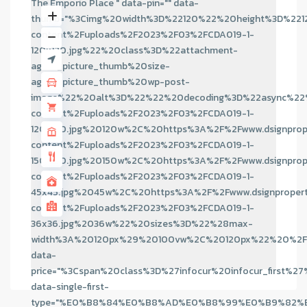
The Emporio Place " data-pin="" data-
thumb="%3Cimg%20width%3D%22120%22%20height%3D%221
content%2Fuploads%2F2023%2F03%2FCDA019-1-
120x120.jpg%22%20class%3D%22attachment-
agent_picture_thumb%20size-
agent_picture_thumb%20wp-post-
image%22%20alt%3D%22%22%20decoding%3D%22async%22%
content%2Fuploads%2F2023%2F03%2FCDA019-1-
120x120.jpg%20120w%2C%20https%3A%2F%2Fwww.dsignprop
content%2Fuploads%2F2023%2F03%2FCDA019-1-
150x150.jpg%20150w%2C%20https%3A%2F%2Fwww.dsignprop
content%2Fuploads%2F2023%2F03%2FCDA019-1-
45x45.jpg%2045w%2C%20https%3A%2F%2Fwww.dsignproper
content%2Fuploads%2F2023%2F03%2FCDA019-1-
36x36.jpg%2036w%22%20sizes%3D%22%28max-
width%3A%20120px%29%20100vw%2C%20120px%22%20%2F
data-
price="%3Cspan%20class%3D%27infocur%20infocur_
data-single-first-
type="%E0%B8%84%E0%B8%AD%E0%B8%99%E0%B9%82