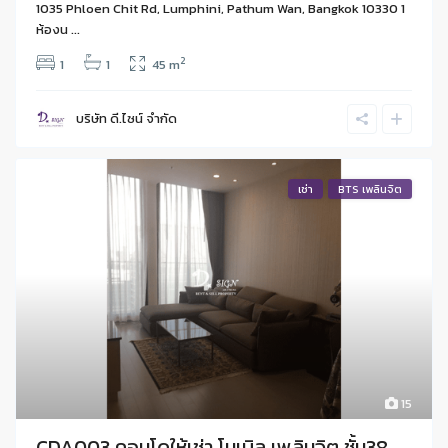
1035 Phloen Chit Rd, Lumphini, Pathum Wan, Bangkok 10330 1
ห้องน ...
2
1
1
45 m
บริษัท ดี.ไซน์ จํากัด
เช่า
BTS เพลินจิต
15
CDA003 คอนโดให้เช่า โนเบิล เพลินจิต ชั้น38 ...