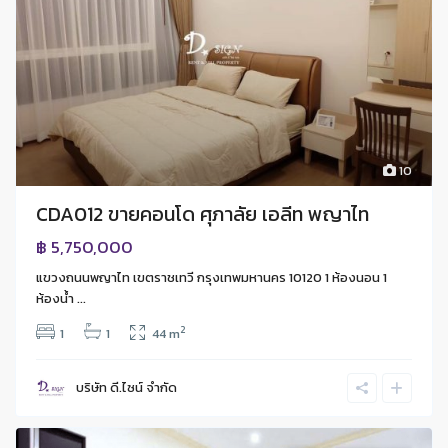
10
CDA012 ขายคอนโด ศุภาลัย เอลีท พญาไท
฿ 5,750,000
แขวงถนนพญาไท เขตราชเทวี กรุงเทพมหานคร 10120 1 ห้องนอน 1
ห้องนํ้า ...
2
1
1
44 m
บริษัท ดี.ไซน์ จํากัด