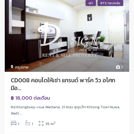
เช่า
BTS ทองหล่อ
กรุงเทพ
7
CD008 คอนโดให้เช่า แกรนด์ พาร์ค วิว อโศก
มีอ...
฿ 18,000
ต่อเดือน
Rd Klongtoey-nua Wattana, 21 ถนน สุขุมวิท Khlong Toei Nuea,
Watt ...
2
1
1
35 m