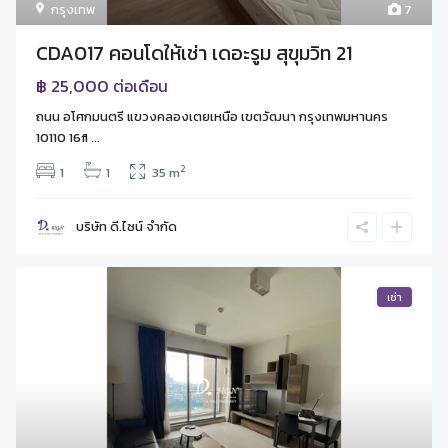
กรุงเทพ
7
CDA017 คอนโดให้เช่า เดอะรูม สุขุมวิท 21
฿ 25,000
ต่อเดือน
ถนน อโศกมนตรี แขวงคลองเตยเหนือ เขตวัฒนา กรุงเทพมหานคร
10110 16fl ...
2
1
1
35 m
บริษัท ดี.ไซน์ จํากัด
เช่า