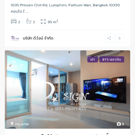
1035 Phloen Chit Rd, Lumphini, Pathum Wan, Bangkok 10330
คอนโด ใ ...
2
2
2
95 m
บริษัท ดี.ไซน์ จํากัด
เช่า
BTS เอราวัณ
กรุงเทพ
8