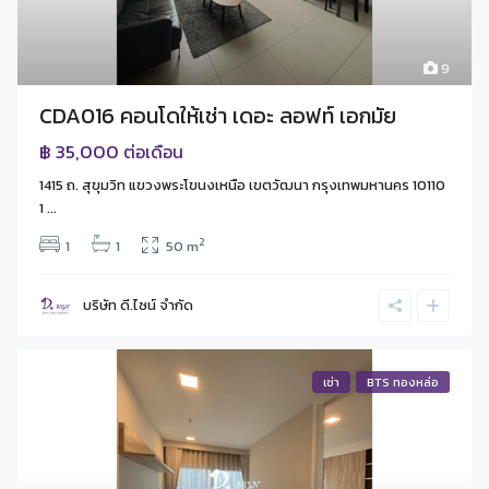
9
CDA016 คอนโดให้เช่า เดอะ ลอฟท์ เอกมัย
฿ 35,000
ต่อเดือน
1415 ถ. สุขุมวิท แขวงพระโขนงเหนือ เขตวัฒนา กรุงเทพมหานคร 10110
1 ...
2
1
1
50 m
บริษัท ดี.ไซน์ จํากัด
เช่า
BTS ทองหล่อ