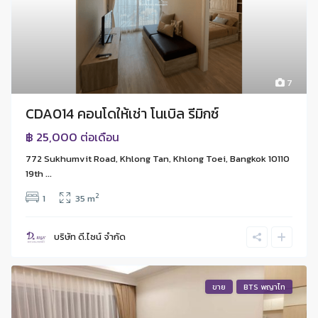
7
CDA014 คอนโดให้เช่า โนเบิล รีมิกซ์
฿ 25,000
ต่อเดือน
772 Sukhumvit Road, Khlong Tan, Khlong Toei, Bangkok 10110
19th ...
2
1
35 m
บริษัท ดี.ไซน์ จํากัด
ขาย
BTS พญาไท