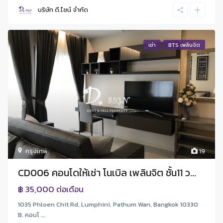
บริษัท ดี.ไซน์ จํากัด
เช่า
BTS เพลินจิต
กรุงเทพ
19
CD006 คอนโดให้เช่า โนเบิล เพลินจิต ชั้น11 ว...
฿ 35,000
ต่อเดือน
1035 Phloen Chit Rd, Lumphini, Pathum Wan, Bangkok 10330
B. คอนโ ...