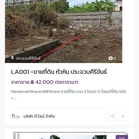
ประจวบคีรีขันธ์
11
LA001 -ขายที่ดิน หัวหิน ประจวบคีรีขันธ์
฿ 42,000
ราคาขาย
ต่อตารางวา
FacebookShareLINEShare ขายที่ดิน รวม 3 โฉนด 1) โฉนดที่ดิน 526
= ...
บริษัท ดี.ไซน์ จํากัด
ขาย