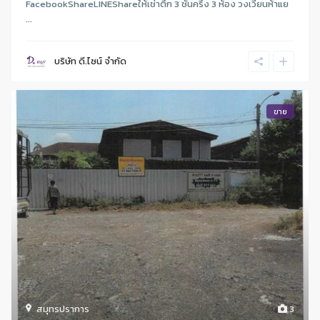
FacebookShareLINEShareให้เช่าตึก 3 ชั้นครึ่ง 3 ห้อง วงเวียนห้าแย
...
บริษัท ดี.ไซน์ จํากัด
ขาย
สมุทรปราการ
3