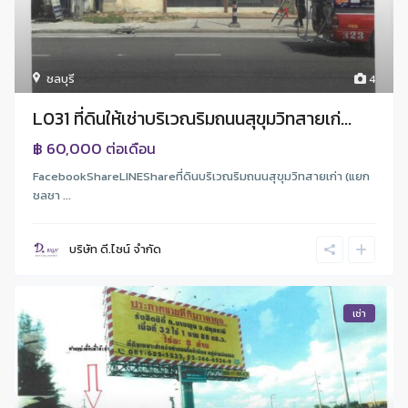
ชลบุรี
4
L031 ที่ดินให้เช่าบริเวณริมถนนสุขุมวิทสายเก่...
฿ 60,000
ต่อเดือน
FacebookShareLINEShareที่ดินบริเวณริมถนนสุขุมวิทสายเก่า (แยก
ชลชา ...
บริษัท ดี.ไซน์ จํากัด
เช่า