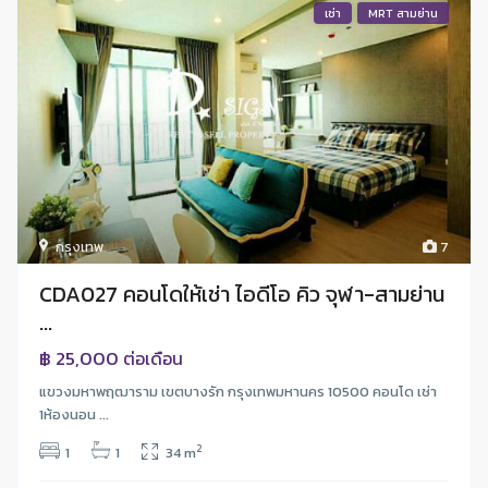
เช่า
MRT สามย่าน
กรุงเทพ
7
CDA027 คอนโดให้เช่า ไอดีโอ คิว จุฬา-สามย่าน
...
฿ 25,000
ต่อเดือน
แขวงมหาพฤฒาราม เขตบางรัก กรุงเทพมหานคร 10500 คอนโด เช่า
1ห้องนอน ...
2
1
1
34 m