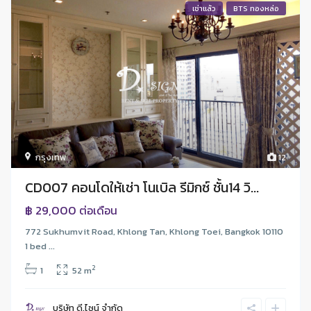
เช่าแล้ว
BTS ทองหล่อ
กรุงเทพ
12
CD007 คอนโดให้เช่า โนเบิล รีมิกซ์ ชั้น14 วิ...
฿ 29,000
ต่อเดือน
772 Sukhumvit Road, Khlong Tan, Khlong Toei, Bangkok 10110
1 bed ...
2
1
52 m
บริษัท ดี.ไซน์ จํากัด