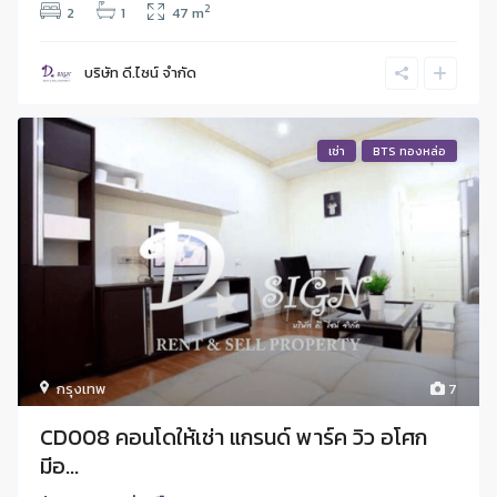
2
2
1
47 m
บริษัท ดี.ไซน์ จํากัด
เช่า
BTS ทองหล่อ
กรุงเทพ
7
CD008 คอนโดให้เช่า แกรนด์ พาร์ค วิว อโศก
มีอ...