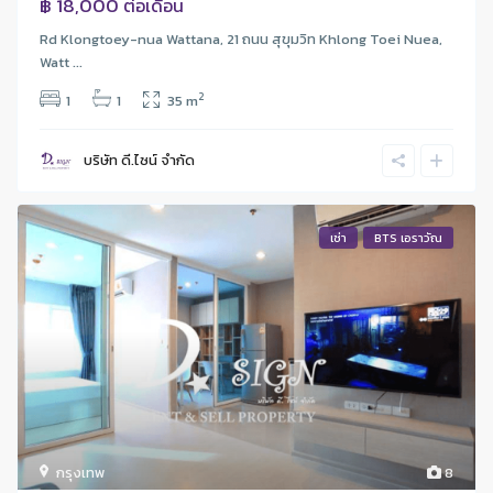
฿ 18,000
ต่อเดือน
Rd Klongtoey-nua Wattana, 21 ถนน สุขุมวิท Khlong Toei Nuea,
Watt ...
2
1
1
35 m
บริษัท ดี.ไซน์ จํากัด
เช่า
BTS เอราวัณ
กรุงเทพ
8