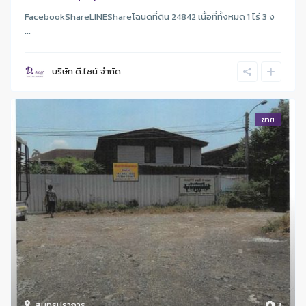
FacebookShareLINEShareโฉนดที่ดิน 24842 เนื้อที่ทั้งหมด 1 ไร่ 3 ง
...
บริษัท ดี.ไซน์ จํากัด
ขาย
สมุทรปราการ
3