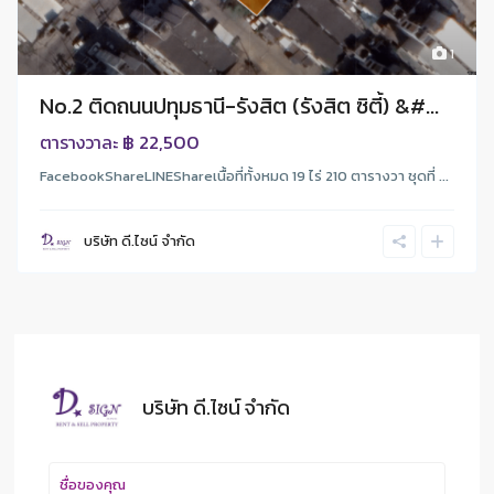
1
No.2 ติดถนนปทุมธานี-รังสิต (รังสิต ซิตี้) &#...
฿ 22,500
ตารางวาละ
FacebookShareLINEShareเนื้อที่ทั้งหมด 19 ไร่ 210 ตารางวา ชุดที่ ...
บริษัท ดี.ไซน์ จํากัด
บริษัท ดี.ไซน์ จํากัด