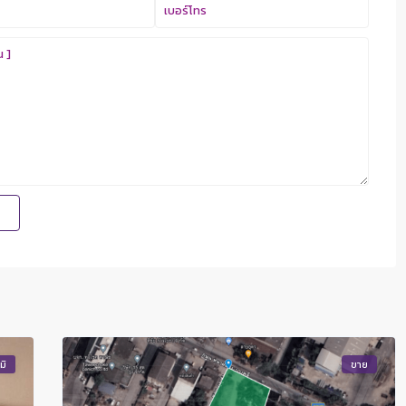
มิ
ขาย