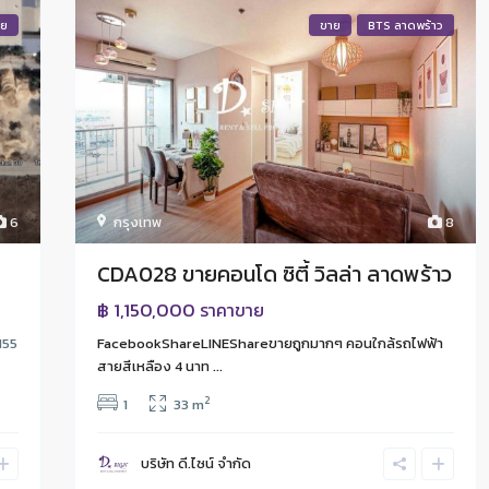
าย
ขาย
BTS ลาดพร้าว
6
กรุงเทพ
8
CDA028 ขายคอนโด ซิตี้ วิลล่า ลาดพร้าว
฿ 1,150,000
ราคาขาย
155
FacebookShareLINEShareขายถูกมากๆ คอนใกล้รถไฟฟ้า
สายสีเหลือง 4 นาท ...
2
1
33 m
บริษัท ดี.ไซน์ จํากัด