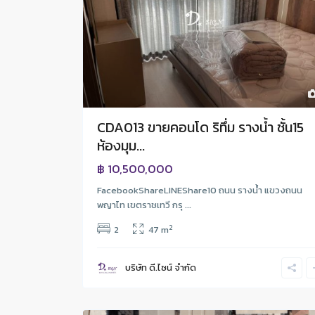
CDA013 ขายคอนโด ริทึ่ม รางน้ำ ชั้น15
ห้องมุม...
฿ 10,500,000
FacebookShareLINEShare10 ถนน รางนํ้า แขวงถนน
พญาไท เขตราชเทวี กรุ ...
2
2
47 m
บริษัท ดี.ไซน์ จํากัด