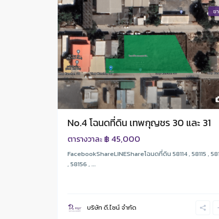
ข
No.4 โฉนดที่ดิน เทพกุญชร 30 และ 31
฿ 45,000
ตารางวาละ
FacebookShareLINEShareโฉนดที่ดิน 58114 , 58115 , 58
, 58156 , ...
บริษัท ดี.ไซน์ จํากัด