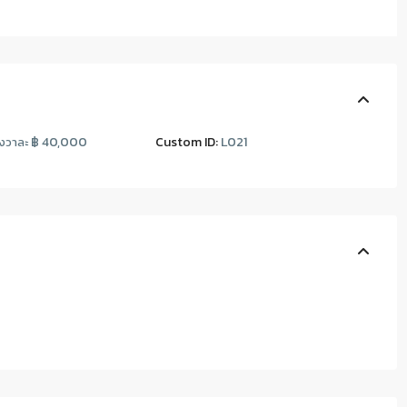
฿ 40,000
Custom ID:
L021
งวาละ