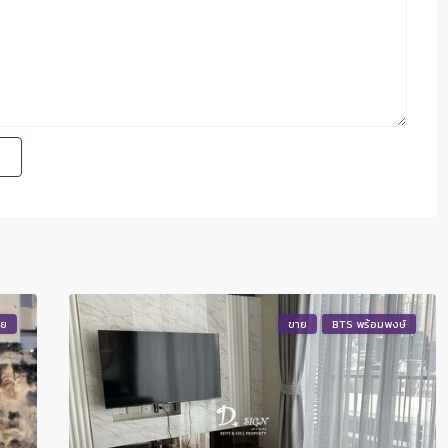
าย
ขาย
BTS พร้อมพงษ์