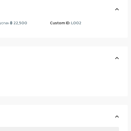
฿ 22,500
Custom ID:
L002
งวาละ