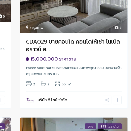
6
กรุงเทพ
7
CDA029 ขายคอนโด คอนโดให้เช่า โนเบิล
อราวน์ ส...
155
฿ 15,000,000
ราคาขาย
FacebookShareLINEShareแขวงมหาพฤฒาราม เขตบางรัก
กรุงเทพมหานคร 105 ...
2
2
2
55 m
บริษัท ดี.ไซน์ จํากัด
าย
ขาย
BTS เอราวัณ