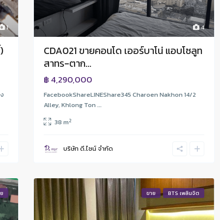
1
4
)
CDA021 ขายคอนโด เออร์บาโน่ แอบโซลูท
สาทร-ตาก...
฿ 4,290,000
าง
FacebookShareLINEShare345 Charoen Nakhon 14/2
Alley, Khlong Ton ...
2
38 m
บริษัท ดี.ไซน์ จํากัด
าย
ขาย
BTS เพลินจิต