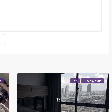
าย
ขาย
BTS กรุงธนบุรี