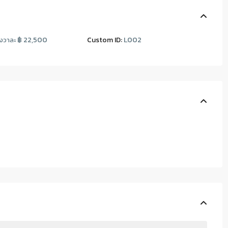
฿ 22,500
Custom ID:
L002
งวาละ