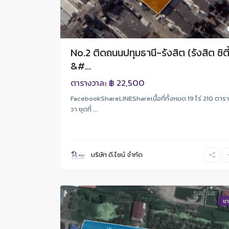
No.2 ติดถนนปทุมธานี-รังสิต (รังสิต ซิตี้
&#...
฿ 22,500
ตารางวาละ
FacebookShareLINEShareเนื้อที่ทั้งหมด 19 ไร่ 210 ตาร
วา ชุดที่ ...
บริษัท ดี.ไซน์ จํากัด
ข