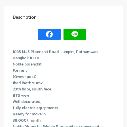
Description
1035 1445 Ploenchit Road, Lumpini, Pathumwan,
Bangkok 10330
Noble ploenchit
For rent
(Owner post)
1bed 1bath 50m2
23th floor, south face
BTS view
Well decorated,
fully electric equipments
Ready for move in
38,000/month
Noble Ploenchit (Noble Ploenchit) is conveniently