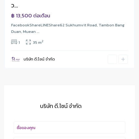
ว...
BTS
ราวัณ
฿ 13,500
ต่อเดือน
FacebookShareLINEShare62 Sukhumvit Road, Tambon Bang
Duan, Muean ...
2
1
35 m
บริษัท ดี.ไซน์ จํากัด
บริษัท ดี.ไซน์ จํากัด