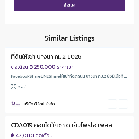
ก
รุ
ง
เ
ท
Similar Listings
พ
ที่ดินให้เช่า บางนา กม.2 L026
Featured
า
฿ 250,000
ต่อเดือน
ราคาเช่า
BTS
FacebookShareLINEShareให้เช่าที่ติดถนน บางนา กม.2 ซึ่งมีเนื้อที่ ...
ุดมสุข
2
2 m
บริษัท ดี.ไซน์ จํากัด
CDA019 คอนโดให้เช่า ดิ เอ็มโพริโอ เพลส
ช่า
BTS
฿ 42,000
ต่อเดือน
พร้อม