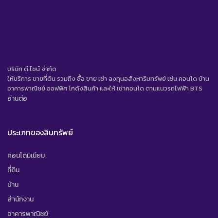
บริษัท ดี.ไซน์ จํากัด
ให้บริการ ขายที่ดิน รวมถึง ซื้อ ขาย เช่า ลงทุนอสังหาริมทรัพย์ เช่น คอนโด บ้าน
อาคารพาณิชย์ ออฟฟิศ โกดังสินค้า และให้ เช่าคอนโด ตามแนวรถไฟฟ้า BTS
อ่านต่อ
ประเภทของสินทรัพย์
คอนโดมิเนียม
ที่ดิน
บ้าน
สำนักงาน
อาคารพาณิชย์