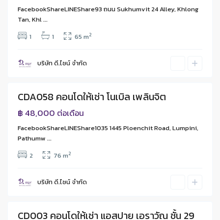
พงษ์
FacebookShareLINEShare93 ถนน Sukhumvit 24 Alley, Khlong
ก
Tan, Khl ...
รุ
2
1
1
65 m
ง
เ
ท
บริษัท ดี.ไซน์ จํากัด
พ
CDA058 คอนโดให้เช่า โนเบิล เพลินจิต
ย
BTS
฿ 48,000
ต่อเดือน
ลินจิต
FacebookShareLINEShare1035 1445 Ploenchit Road, Lumpini,
ก
Pathumw ...
รุ
2
2
76 m
ง
เ
ท
บริษัท ดี.ไซน์ จํากัด
พ
CD003 คอนโดให้เช่า แอสปาย เอราวัณ ชั้น 29