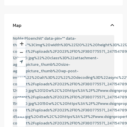
Map
Noble Ploenchit" data-pin="" data-
thumb="%3Cimg%20width%3D%22120%22%20height%3D%221
content%2Fuploads%2F2023%2F10%2F380775571_247154789
120x120.jpg%22%20class%3D%22attachment-
agent_picture_thumb%20size-
agent_picture_thumb%20wp-post-
image%22%20alt%3D%22%22%20decoding%3D%22async%22%
content%2Fuploads%2F2023%2F10%2F380775571_247154789
120x120.jpg%20120w%2C%20https%3A%2F%2Fwww.dsignprop
content%2Fuploads%2F2023%2F10%2F380775571_247154789
150x150.jpg%20150w%2C%20https%3A%2F%2Fwww.dsignprop
content%2Fuploads%2F2023%2F10%2F380775571_247154789
45x45.jpg%2045w%2C%20https%3A%2F%2Fwww.dsignproper
content%2Fuploads%2F2023%2F10%2F380775571_247154789