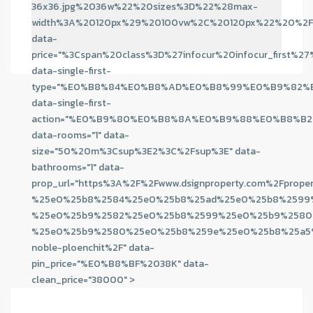
36x36.jpg%2036w%22%20sizes%3D%22%28max-
width%3A%20120px%29%20100vw%2C%20120px%22%20%2F
data-
price="%3Cspan%20class%3D%27infocur%20infocur_
data-single-first-
type="%E0%B8%84%E0%B8%AD%E0%B8%99%E0%B9%82
data-single-first-
action="%E0%B9%80%E0%B8%8A%E0%B9%88%E0%B8%B2
data-rooms="1" data-
size="50%20m%3Csup%3E2%3C%2Fsup%3E" data-
bathrooms="1" data-
prop_url="https%3A%2F%2Fwww.dsignproperty.com%2Fprope
%25e0%25b8%2584%25e0%25b8%25ad%25e0%25b8%2599
%25e0%25b9%2582%25e0%25b8%2599%25e0%25b9%2580
%25e0%25b9%2580%25e0%25b8%259e%25e0%25b8%25a5
noble-ploenchit%2F" data-
pin_price="%E0%B8%BF%2038K" data-
clean_price="38000" >