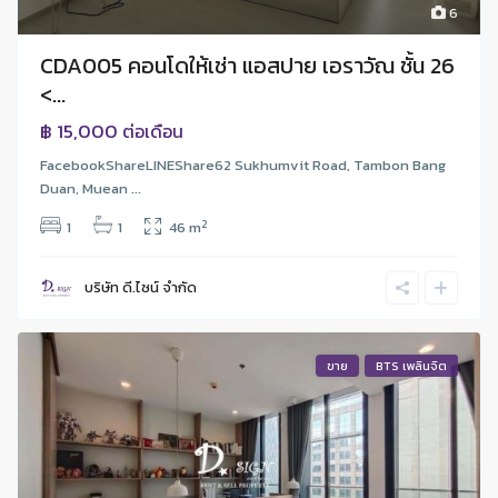
6
CDA005 คอนโดให้เช่า แอสปาย เอราวัณ ชั้น 26
<...
฿ 15,000
ต่อเดือน
FacebookShareLINEShare62 Sukhumvit Road, Tambon Bang
Duan, Muean ...
2
1
1
46 m
บริษัท ดี.ไซน์ จํากัด
ขาย
BTS เพลินจิต