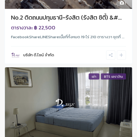
1
No.2 ติดถนนปทุมธานี-รังสิต (รังสิต ซิตี้) &#...
฿ 22,500
ตารางวาละ
FacebookShareLINEShareเนื้อที่ทั้งหมด 19 ไร่ 210 ตารางวา ชุดที่ ...
บริษัท ดี.ไซน์ จํากัด
เช่า
BTS เอราวัณ