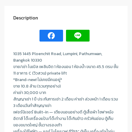
Description
1035 1445 Ploenchit Road, Lumpini, Pathumwan,
Bangkok 10330
ขาย/เช่า โนเบิล เพลินจิต 1 ห้องนอน 1 ห้องน้ำ ขนาด 45.5 ตรม ชั้น
11 อาคาร C (วิวสวน) private lift
*Brand-new! ไม่เคยมีคนอยู่*
ขาย 10.8 ล้าน (รวมทุกอย่าง)
ค่าเช่า 30,000 บาท
สัญญาเช่า 1 ปี ประกันการเช่า 2 เดือน ค่าเช่า ล่วงหน้า 1 เดือน รวม
3 เดือนวันทำสัญญาเช่า
เฟอร์นิเจอร์ Built-in — เตียงนอนอย่างดี ตู้เสื้อผ้า โซฟาหนัง
อิตาลี โต๊ะเครื่องแป้ง/โต๊ะทำงาน โต๊ะกินข้าว ครัวหินอ่อน ตู้เก็บ
ของขนาดใหญ่ ชั้นวางรองเท้า
เครื่องใช้ไฟฟ้า — แอร์ ไมโครเวฟ ทีวี55” ตู้เย็น เครื่องทำน้ำอุ่น