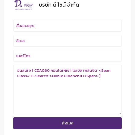
บริษัท ดี.ไซน์ จํากัด