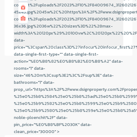
content%2Fuploads%2F2023%2F10%2F84009674_312602126
45x45.jpg%2045w%2C%20https%3A%2F%2Fwww.dsignproper
content%2Fuploads%2F2023%2F10%2F84009674_312602126
36x36.jpg%2036w%22%20sizes%3D%22%28max-
width%3A%20120px%29%20100vw%2C%20120px%22%20%2F
data-
price="%3Cspan%20class%3D%27infocur%20infocur_
data-single-first-type="" data-single-first-
action="%E0%B8%82%E0%B8%B2%E0%B8%A2" data-
rooms="1" data-
size="46%20m%3Csup%3E2%3C%2Fsup%3E" data-
bathrooms="1" data-
prop_url="https%3A%2F%2Fwww.dsignproperty.com%2Fprope
%25e0%25b8%2584%25e0%25b8%25ad%25e0%25b8%2599
%25e0%25b9%2582%25e0%25b8%2599%25e0%25b9%2580
%25e0%25b9%2580%25e0%25b8%259e%25e0%25b8%25a5
noble-ploenchit%2F" data-
pin_price="%E0%B8%BF%2030K" data-
clean_price="30000" >