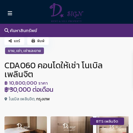
ค้นหาสินทรัพย์
แชร์
พิมพ์
,
,
ขาย
เช่า
เช่าและขาย
CDA060 คอนโดให้เช่า โนเบิล
เพลินจิต
฿ 10,800,000
ราคา
฿ 30,000
ต่อเดือน
ขาย
โนเบิล เพลินจิต,
กรุงเทพ
BTS เพลินจิต