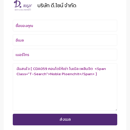
บริษัท ดี.ไซน์ จํากัด