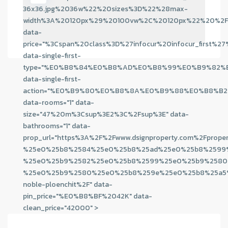
36x36.jpg%2036w%22%20sizes%3D%22%28max-
width%3A%20120px%29%20100vw%2C%20120px%22%20%2F
data-
price="%3Cspan%20class%3D%27infocur%20infocur_
data-single-first-
type="%E0%B8%84%E0%B8%AD%E0%B8%99%E0%B9%82
data-single-first-
action="%E0%B9%80%E0%B8%8A%E0%B9%88%E0%B8%B2
data-rooms="1" data-
size="47%20m%3Csup%3E2%3C%2Fsup%3E" data-
bathrooms="1" data-
prop_url="https%3A%2F%2Fwww.dsignproperty.com%2Fprope
%25e0%25b8%2584%25e0%25b8%25ad%25e0%25b8%2599
%25e0%25b9%2582%25e0%25b8%2599%25e0%25b9%2580
%25e0%25b9%2580%25e0%25b8%259e%25e0%25b8%25a5
noble-ploenchit%2F" data-
pin_price="%E0%B8%BF%2042K" data-
clean_price="42000" >