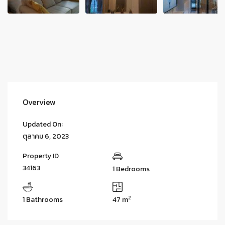
Overview
Updated On:
ตุลาคม 6, 2023
Property ID
34163
1 Bedrooms
2
1 Bathrooms
47 m