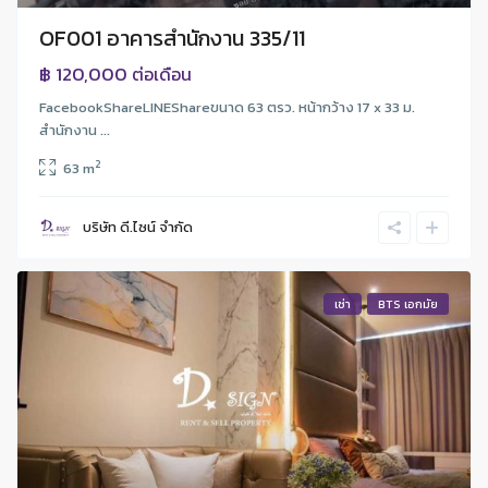
OF001 อาคารสำนักงาน 335/11
฿ 120,000
ต่อเดือน
FacebookShareLINEShareขนาด 63 ตรว. หน้ากว้าง 17 x 33 ม.
สำนักงาน ...
2
63 m
บริษัท ดี.ไซน์ จํากัด
เช่า
BTS เอกมัย