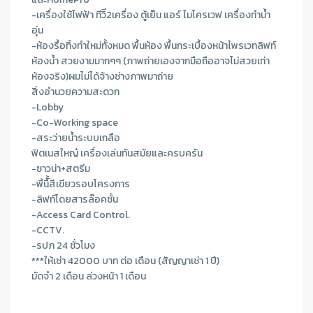
-เครื่องใช้ไฟฟ้า ทีวิี2เครื่อง ตู้เย็น แอร์ ไมโครเวฟ เครื่องทำน้ำ
อุ่น
-ห้องรื้อทิ้งทำใหม่ทั้งหมด พื้นห้อง พื้นกระเบื้องหน้าไพรเวทลิฟท์
ห้องน้ำ สวยงามมากๆๆ (ภาพถ่ายเองจากมือถืออาจไม่สวยเท่า
ห้องจริง)ผมไม่ได้จ้างช่างภาพมาถ่าย
สิ่งอำนวยความสะดวก
-Lobby
-Co-Working space
-สระว่ายน้ำระบบเกลือ
ฟิตเนสใหญ๋ เครื่องเล่นทันสมัยและครบครัน
-ซาวน่า+สตรีม
-พิ้นืั้สีเขียวรอบโครงการ
-ลิฟท์โดยสารล๊อคชั้น
-Access Card Control.
-CCTV.
-รปภ 24 ชั่วโมง
***ให้เช่า 42000 บาท ต่อ เดือน (สัญญาเช่า 1 ปี)
มัดจำ 2 เดือน ล่วงหน้า 1 เดือน