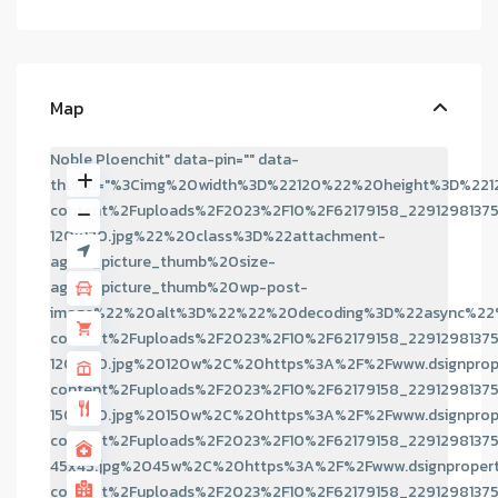
Map
Noble Ploenchit" data-pin="" data-
thumb="%3Cimg%20width%3D%22120%22%20height%3D%221
content%2Fuploads%2F2023%2F10%2F62179158_2291298137
120x120.jpg%22%20class%3D%22attachment-
agent_picture_thumb%20size-
agent_picture_thumb%20wp-post-
image%22%20alt%3D%22%22%20decoding%3D%22async%22%
content%2Fuploads%2F2023%2F10%2F62179158_2291298137
120x120.jpg%20120w%2C%20https%3A%2F%2Fwww.dsignprop
content%2Fuploads%2F2023%2F10%2F62179158_2291298137
150x150.jpg%20150w%2C%20https%3A%2F%2Fwww.dsignprop
content%2Fuploads%2F2023%2F10%2F62179158_2291298137
45x45.jpg%2045w%2C%20https%3A%2F%2Fwww.dsignproper
content%2Fuploads%2F2023%2F10%2F62179158_2291298137