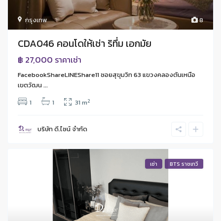
กรุงเทพ
8
CDA046 คอนโดให้เช่า ริทึ่ม เอกมัย
฿ 27,000
ราคาเช่า
FacebookShareLINEShare11 ซอยสุขุมวิท 63 แขวงคลองตันเหนือ
เขตวัฒน ...
2
1
1
31 m
บริษัท ดี.ไซน์ จํากัด
เช่า
BTS ราชเทวี