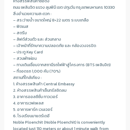
ห้างสรรพสินค้าชื่อดัง
ถนน เพลินจิต แขวง ลุมพินี เขต ปทุมวัน กรุงเทพมหานคร 10330
สิ่งอำนวยความสะดวก :
– สระว่ายน้ำ ขนาดใหญ่ 8×22 เมตร ระบบเกลือ
– ฟิตเนส
– สตรีม
– ลิฟต์ส่วนตัว และ ส่วนกลาง
– เจ้าหน้าที่รักษาความปลอดภัย และ กล้องวงจรปิด
– ประตู Key Card
– สวนพักผ่อน
– ทางเดินเชื่อมจากสถานีรถไฟฟ้าสู่โครงการ (BTS เพลินจิต)
– ที่จอดรถ 1,000 คัน (70%)
สถานที่ใกล้เคียง :
1. ห้างสรรพสินค้า Central Embassy
2. ห้างสรรพสินค้าเซ็นทรัลชิดลม
3. อาคารออลซีซั่น ทาวเวอร์
4. อาคารเวฟเพลส
5. อาคารพาร์ค เวนเจอร์
6. โรงเรียนมาแตร์เดอี
Noble Ploenchit (Noble Ploenchit) is conveniently
located just 110 meters or about 1 minute walk from