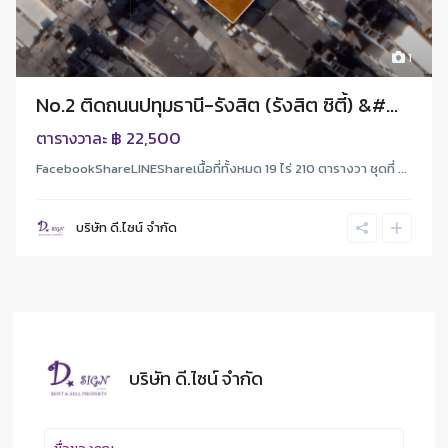
1
No.2 ติดถนนปทุมธานี-รังสิต (รังสิต ซิตี้) &#...
฿ 22,500
ตารางวาละ
FacebookShareLINEShareเนื้อที่ทั้งหมด 19 ไร่ 210 ตารางวา ชุดที่ ...
บริษัท ดี.ไซน์ จํากัด
บริษัท ดี.ไซน์ จํากัด