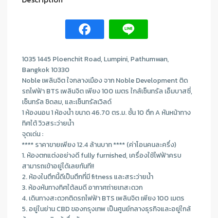
1035 1445 Ploenchit Road, Lumpini, Pathumwan,
Bangkok 10330
Noble เพลินจิต ใจกลางเมือง จาก Noble Development ติด
รถไฟฟ้า BTS เพลินจิต เพียง 100 เมตร ใกล้เซ็นทรัล เอ็มบาสซี่,
เซ็นทรัล ชิดลม, และเซ็นทรัลเวิลด์
1 ห้องนอน 1 ห้องน้ำ ขนาด 46.70 ตร.ม. ชั้น 10 ตึก A หันหน้าทาง
ทิศใต้ วิวสระว่ายน้ำ
จุดเด่น :
**** ราคาขายเพียง 12.4 ล้านบาท **** (ค่าโอนคนละครึ่ง)
1. ห้องตกแต่งอย่างดี fully furnished, เครื่องใช้ไฟฟ้าครบ
สามารถเข้าอยู่ได้เลยทันที!!
2. ห้องในตึกนี้ดีเป็นตึกที่มี fitness และสระว่ายน้ำ
3. ห้องหันทางทิศใต้ลมดี อากาศถ่ายเทสะดวก
4. เดินทางสะดวกติดรถไฟฟ้า BTS เพลินจิต เพียง 100 เมตร
5. อยู่ในย่าน CBD ของกรุงเทพ เป็นศูนย์กลางธุรกิจและอยู่ใกล้