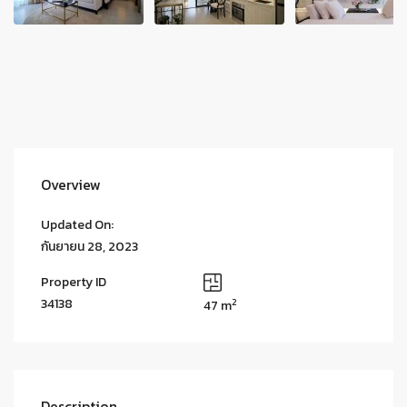
Overview
Updated On:
กันยายน 28, 2023
Property ID
2
34138
47 m
Description