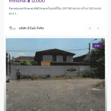
฿ 12,000
ตารางวาละ
FacebookShareLINEShareโฉนดที่ดิน 29738 ขนาด กว้าง 120 เมตร
ยาว 1 ...
บริษัท ดี.ไซน์ จํากัด
ขาย