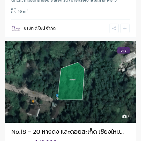
ตึกแถวรามอินทราซอย 8 (แยก 20) ขายหรือเช่าสัญญาระยะยาว
2
16 m
บริษัท ดี.ไซน์ จํากัด
ขาย
3
No.18 – 20 หางดง และดอยสะเก็ด เชียงใหม...