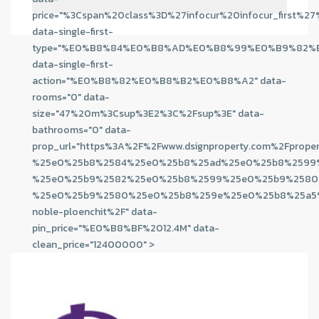
price="%3Cspan%20class%3D%27infocur%20infocur_f
data-single-first-
type="%E0%B8%84%E0%B8%AD%E0%B8%99%E0%B9%82
data-single-first-
action="%E0%B8%82%E0%B8%B2%E0%B8%A2" data-
rooms="0" data-
size="47%20m%3Csup%3E2%3C%2Fsup%3E" data-
bathrooms="0" data-
prop_url="https%3A%2F%2Fwww.dsignproperty.com%2Fprope
%25e0%25b8%2584%25e0%25b8%25ad%25e0%25b8%2599
%25e0%25b9%2582%25e0%25b8%2599%25e0%25b9%2580
%25e0%25b9%2580%25e0%25b8%259e%25e0%25b8%25a5
noble-ploenchit%2F" data-
pin_price="%E0%B8%BF%2012.4M" data-
clean_price="12400000" >