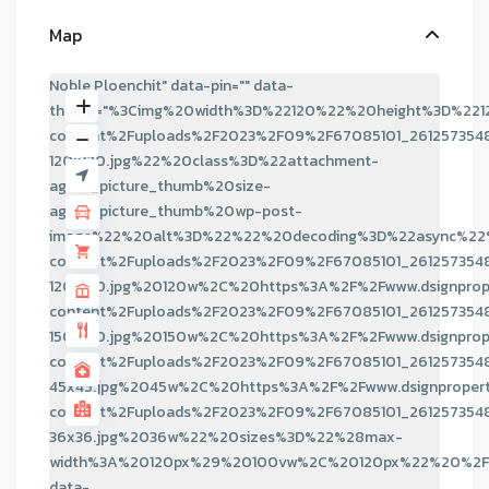
Map
Noble Ploenchit" data-pin="" data-
thumb="%3Cimg%20width%3D%22120%22%20height%3D%221
content%2Fuploads%2F2023%2F09%2F67085101_261257354
120x120.jpg%22%20class%3D%22attachment-
agent_picture_thumb%20size-
agent_picture_thumb%20wp-post-
image%22%20alt%3D%22%22%20decoding%3D%22async%22%
content%2Fuploads%2F2023%2F09%2F67085101_261257354
120x120.jpg%20120w%2C%20https%3A%2F%2Fwww.dsignprop
content%2Fuploads%2F2023%2F09%2F67085101_261257354
150x150.jpg%20150w%2C%20https%3A%2F%2Fwww.dsignprop
content%2Fuploads%2F2023%2F09%2F67085101_261257354
45x45.jpg%2045w%2C%20https%3A%2F%2Fwww.dsignproper
content%2Fuploads%2F2023%2F09%2F67085101_261257354
36x36.jpg%2036w%22%20sizes%3D%22%28max-
width%3A%20120px%29%20100vw%2C%20120px%22%20%2F
data-