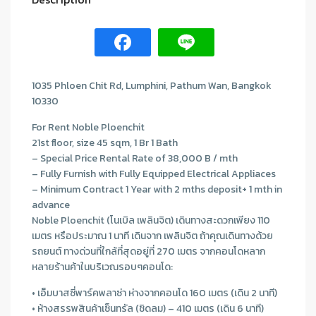
1035 Phloen Chit Rd, Lumphini, Pathum Wan, Bangkok
10330
For Rent Noble Ploenchit
21st floor, size 45 sqm, 1 Br 1 Bath
– Special Price Rental Rate of 38,000 B / mth
– Fully Furnish with Fully Equipped Electrical Appliaces
– Minimum Contract 1 Year with 2 mths deposit+ 1 mth in
advance
Noble Ploenchit (โนเบิล เพลินจิต) เดินทางสะดวกเพียง 110
เมตร หรือประมาณ 1 นาที เดินจาก เพลินจิต ถ้าคุณเดินทางด้วย
รถยนต์ ทางด่วนที่ใกล้ที่สุดอยู่ที่ 270 เมตร จากคอนโดหลาก
หลายร้านค้าในบริเวณรอบๆคอนโด:
• เอ็มบาสซี่พาร์คพลาซ่า ห่างจากคอนโด 160 เมตร (เดิน 2 นาที)
• ห้างสรรพสินค้าเซ็นทรัล (ชิดลม) – 410 เมตร (เดิน 6 นาที)