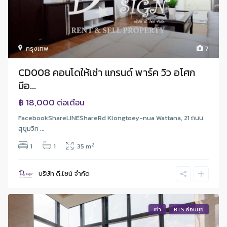
กรุงเทพ
7
CD008 คอนโดให้เช่า แกรนด์ พาร์ค วิว อโศก
มีอ...
฿ 18,000
ต่อเดือน
FacebookShareLINEShareRd Klongtoey-nua Wattana, 21 ถนน
สุขุมวิท ...
2
1
1
35 m
บริษัท ดี.ไซน์ จํากัด
เช่า
BTS อ่อนนุช