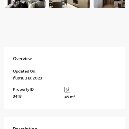
Overview
Updated On:
กันยายน 13, 2023
Property ID
2
34113
45 m
Description