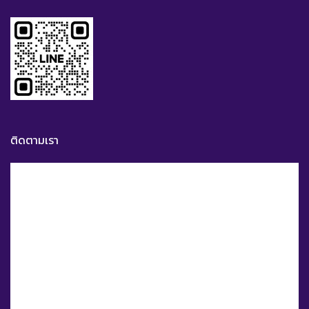
ติดตามเรา