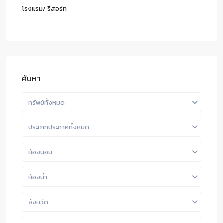
โรงแรม/ รีสอร์ท
ค้นหา
ทรัพย์ทั้งหมด
ประเภทประกาศทั้งหมด
ห้องนอน
ห้องน้ำ
จังหวัด