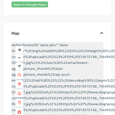
Open In Google Maps
Map
Noble Ploenchit" data-pin="" data-
thumb="%3Cimg%20width%3D%22120%22%20height%3D%221
content%2Fuploads%2F2023%2F09%2F374575748_714495012
120x120.jpg%22%20class%3D%22attachment-
agent_picture_thumb%20size-
agent_picture_thumb%20wp-post-
image%22%20alt%3D%22%22%20decoding%3D%22async%22%
content%2Fuploads%2F2023%2F09%2F374575748_714495012
120x120.jpg%20120w%2C%20https%3A%2F%2Fwww.dsignprop
content%2Fuploads%2F2023%2F09%2F374575748_714495012
150x150.jpg%20150w%2C%20https%3A%2F%2Fwww.dsignprop
content%2Fuploads%2F2023%2F09%2F374575748_714495012