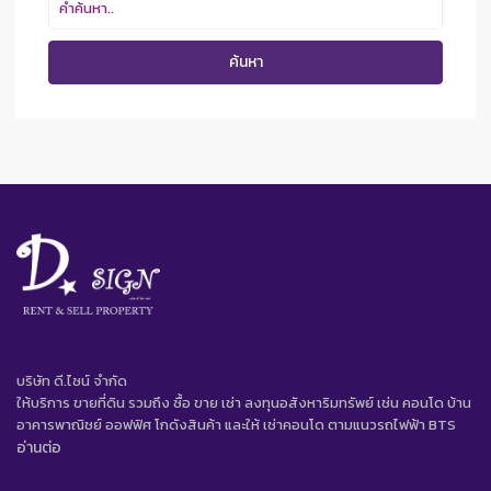
ค้นหา
บริษัท ดี.ไซน์ จํากัด
ให้บริการ ขายที่ดิน รวมถึง ซื้อ ขาย เช่า ลงทุนอสังหาริมทรัพย์ เช่น คอนโด บ้าน
อาคารพาณิชย์ ออฟฟิศ โกดังสินค้า และให้ เช่าคอนโด ตามแนวรถไฟฟ้า BTS
อ่านต่อ