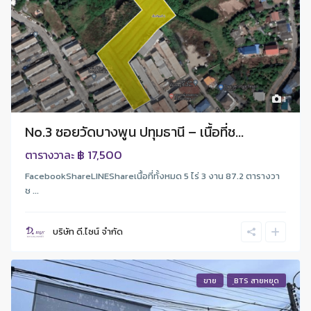
1
No.3 ซอยวัดบางพูน ปทุมธานี – เนื้อที่ช...
฿ 17,500
ตารางวาละ
FacebookShareLINEShareเนื้อที่ทั้งหมด 5 ไร่ 3 งาน 87.2 ตารางวา
ช ...
บริษัท ดี.ไซน์ จํากัด
ขาย
ฺBTS สายหยุด