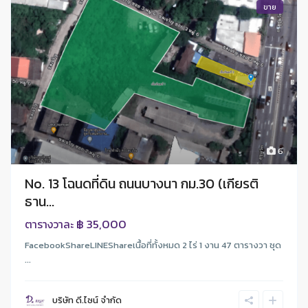
ขาย
6
No. 13 โฉนดที่ดิน ถนนบางนา กม.30 (เกียรติ
ธาน...
฿ 35,000
ตารางวาละ
FacebookShareLINEShareเนื้อที่ทั้งหมด 2 ไร่ 1 งาน 47 ตารางวา ชุด
...
บริษัท ดี.ไซน์ จํากัด