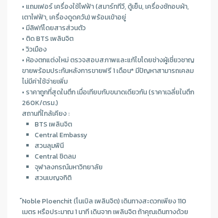
• แถมเฟอร์ เครื่องใช้ไฟฟ้า (สมาร์ททีวี, ตู้เย็น, เครื่องซักอบผ้า,
เตาไฟฟ้า, เครื่องดูดควัน) พร้อมเข้าอยู่
• มีลิฟท์โดยสารส่วนตัว
• ติด BTS เพลินจิต
• วิวเมือง
• ห้องตกแต่งใหม่ ตรวจสอบสภาพและแก้ไขโดยช่างผู้เชี่ยวชาญ
ขายพร้อมประกันหลังการขายฟรี 1 เดือน* มีปัญหาสามารถเคลม
ไม่มีค่าใช้จ่ายเพิ่ม
• ราคาถูกที่สุดในตึก เมื่อเทียบกับขนาดเดียวกัน (ราคาเฉลี่ยในตึก
260K/ตรม.)
สถานที่ใกล้เคียง :
BTS เพลินจิต
Central Embassy
สวนลุมพินี
Central ชิดลม
จุฬาลงกรณ์มหาวิทยาลัย
สวนเบญจกิติ
์Noble Ploenchit (โนเบิล เพลินจิต) เดินทางสะดวกเพียง 110
เมตร หรือประมาณ 1 นาที เดินจาก เพลินจิต ถ้าคุณเดินทางด้วย