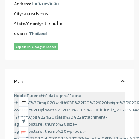
Address:
โนเบิล เพลินจิต
City:
สมุทรปราการ
State/County:
ประเทศไทย
ประเทศ:
Thailand
Open In Google Maps
Map
Noble Ploenchit" data-pin="" data-
thumb="%3Cimg%20width%3D%22120%22%20height%3D%221
content%2Fuploads%2F2023%2F09%2F361610517_236355042
120x120.jpg%22%20class%3D%22attachment-
agent_picture_thumb%20size-
agent_picture_thumb%20wp-post-
image%22%20alt%3D%22%22%20decoding%3D%22async%22%