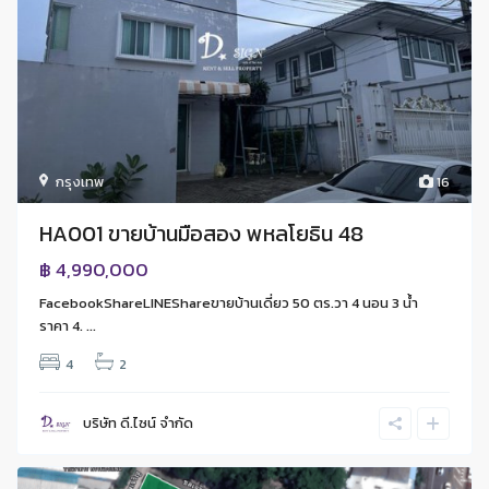
กรุงเทพ
16
HA001 ขายบ้านมือสอง พหลโยธิน 48
฿ 4,990,000
FacebookShareLINEShareขายบ้านเดี่ยว 50 ตร.วา 4 นอน 3 น้ำ
ราคา 4. ...
4
2
บริษัท ดี.ไซน์ จํากัด