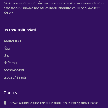
ให้บริการ ขายที่ดิน รวมถึง ซื้อ ขาย เช่า ลงทุนอสังหาริมทรัพย์ เช่น คอนโด บ้าน
อาคารพาณิชย์ ออฟฟิศ โกดังสินค้า และให้ เช่าคอนโด ตามแนวรถไฟฟ้า BTS
อ่านต่อ
ประเภทของสินทรัพย์
คอนโดมิเนียม
ที่ดิน
บ้าน
สำนักงาน
อาคารพาณิชย์
โรงแรม/ รีสอร์ท
ติดต่อเรา
335/8 ถนนศรีนครินทร์ แขวงหนองบอน เขตประเวศ กรุงเทพฯ 10250