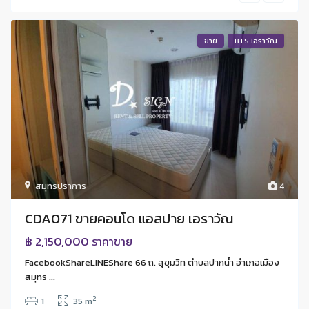
ขาย
BTS เอราวัณ
สมุทรปราการ
4
CDA071 ขายคอนโด แอสปาย เอราวัณ
฿ 2,150,000
ราคาขาย
FacebookShareLINEShare 66 ถ. สุขุมวิท ตำบลปากน้ำ อำเภอเมือง
สมุทร ...
2
1
35 m