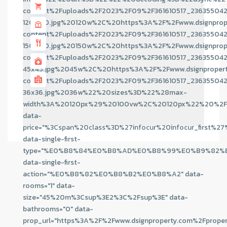
content%2Fuploads%2F2023%2F09%2F361610517_236355042
120x120.jpg%20120w%2C%20https%3A%2F%2Fwww.dsignprop
content%2Fuploads%2F2023%2F09%2F361610517_236355042
150x150.jpg%20150w%2C%20https%3A%2F%2Fwww.dsignprop
content%2Fuploads%2F2023%2F09%2F361610517_236355042
45x45.jpg%2045w%2C%20https%3A%2F%2Fwww.dsignproper
content%2Fuploads%2F2023%2F09%2F361610517_236355042
36x36.jpg%2036w%22%20sizes%3D%22%28max-
width%3A%20120px%29%20100vw%2C%20120px%22%20%2F
data-
price="%3Cspan%20class%3D%27infocur%20infocur_f
data-single-first-
type="%E0%B8%84%E0%B8%AD%E0%B8%99%E0%B9%82
data-single-first-
action="%E0%B8%82%E0%B8%B2%E0%B8%A2" data-
rooms="1" data-
size="45%20m%3Csup%3E2%3C%2Fsup%3E" data-
bathrooms="0" data-
prop_url="https%3A%2F%2Fwww.dsignproperty.com%2Fproper