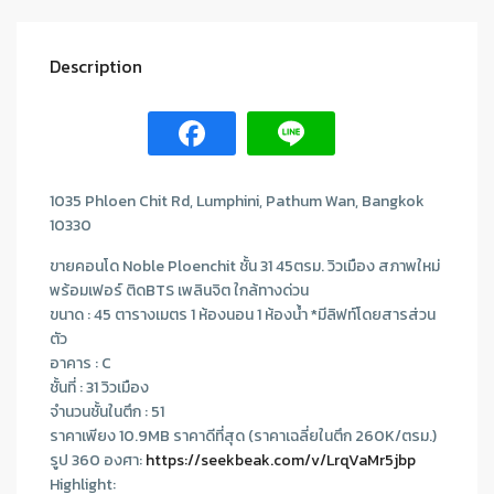
Description
1035 Phloen Chit Rd, Lumphini, Pathum Wan, Bangkok
10330
ขายคอนโด Noble Ploenchit ชั้น 31 45ตรม. วิวเมือง สภาพใหม่
พร้อมเฟอร์ ติดBTS เพลินจิต ใกล้ทางด่วน
ขนาด : 45 ตารางเมตร 1 ห้องนอน 1 ห้องน้ำ *มีลิฟท์โดยสารส่วน
ตัว
อาคาร : C
ชั้นที่ : 31 วิวเมือง
จำนวนชั้นในตึก : 51
ราคาเพียง 10.9MB ราคาดีที่สุด (ราคาเฉลี่ยในตึก 260K/ตรม.)
รูป 360 องศา:
https://seekbeak.com/v/LrqVaMr5jbp
Highlight: