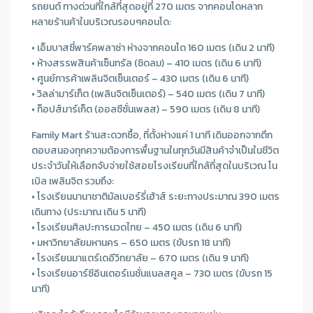
รถยนต์ ทางด่วนที่ใกล้ที่สุดอยู่ที่ 270 เมตร จากคอนโดหลาก
หลายร้านค้าในบริเวณรอบๆคอนโด:
• เอ็มบาสซี่พาร์คพลาซ่า ห่างจากคอนโด 160 เมตร (เดิน 2 นาที)
• ห้างสรรพสินค้าเซ็นทรัล (ชิดลม) – 410 เมตร (เดิน 6 นาที)
• ศูนย์การค้าเพลินจิตเซ็นเตอร์ – 430 เมตร (เดิน 6 นาที)
• วิลล่ามาร์เก็ต (เพลินจิตเซ็นเตอร์) – 540 เมตร (เดิน 7 นาที)
• ท็อปส์มาร์เก็ต (ออลซีซั่นเพลส) – 590 เมตร (เดิน 8 นาที)
Family Mart ร้านสะดวกซื้อ, ที่ตั้งห่างแค่ 1 นาที เดินออกจากตึก
ตอบสนองทุกความต้องการพื้นฐานในทุกวันมีสินค้าจําเป็นในชีวิต
ประจําวันให้เลือกจับจ่ายใช้สอยโรงเรียนที่ใกล้ที่สุดในบริเวณ โน
เบิล เพลินจิต รวมถึง:
• โรงเรียนนานาชาติมัลเบอร์รี่เฮ้าส์ ระยะทางประมาณ 390 เมตร
เดินทาง (ประมาณ เดิน 5 นาที)
• โรงเรียนศิลปะการนวดไทย – 450 เมตร (เดิน 6 นาที)
• มหาวิทยาลัยมหานคร – 650 เมตร (ขับรถ 18 นาที)
• โรงเรียนมาแตร์เดอีวิทยาลัย – 670 เมตร (เดิน 9 นาที)
• โรงเรียนอาร์ซีอินเตอร์เนชั่นแนลสคูล – 730 เมตร (ขับรถ 15
นาที)