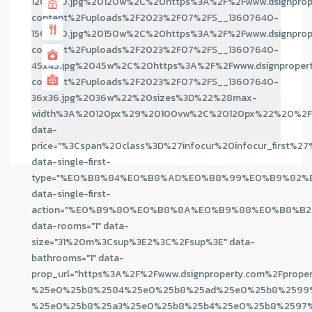
120x120.jpg%20120w%2C%20https%3A%2F%2Fwww.dsignprop
content%2Fuploads%2F2023%2F07%2FS__13607640-
150x150.jpg%20150w%2C%20https%3A%2F%2Fwww.dsignprop
content%2Fuploads%2F2023%2F07%2FS__13607640-
45x45.jpg%2045w%2C%20https%3A%2F%2Fwww.dsignproper
content%2Fuploads%2F2023%2F07%2FS__13607640-
36x36.jpg%2036w%22%20sizes%3D%22%28max-
width%3A%20120px%29%20100vw%2C%20120px%22%20%2F
data-
price="%3Cspan%20class%3D%27infocur%20infocur_
data-single-first-
type="%E0%B8%84%E0%B8%AD%E0%B8%99%E0%B9%82
data-single-first-
action="%E0%B9%80%E0%B8%8A%E0%B9%88%E0%B8%B2
data-rooms="1" data-
size="31%20m%3Csup%3E2%3C%2Fsup%3E" data-
bathrooms="1" data-
prop_url="https%3A%2F%2Fwww.dsignproperty.com%2Fprope
%25e0%25b8%2584%25e0%25b8%25ad%25e0%25b8%2599
%25e0%25b8%25a3%25e0%25b8%25b4%25e0%25b8%2597