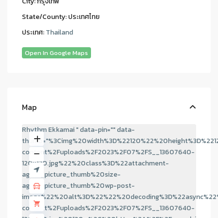
City:
กรุงเทพ
State/County:
ประเทศไทย
ประเทศ:
Thailand
Open In Google Maps
Map
Rhythm Ekkamai " data-pin="" data-
thumb="%3Cimg%20width%3D%22120%22%20height%3D%221
content%2Fuploads%2F2023%2F07%2FS__13607640-
120x120.jpg%22%20class%3D%22attachment-
agent_picture_thumb%20size-
agent_picture_thumb%20wp-post-
image%22%20alt%3D%22%22%20decoding%3D%22async%22%
content%2Fuploads%2F2023%2F07%2FS__13607640-