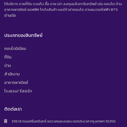
ให้บริการ ขายที่ดิน รวมถึง ซื้อ ขาย เช่า ลงทุนอสังหาริมทรัพย์ เช่น คอนโด บ้าน
อาคารพาณิชย์ ออฟฟิศ โกดังสินค้า และให้ เช่าคอนโด ตามแนวรถไฟฟ้า BTS
อ่านต่อ
ประเภทของสินทรัพย์
คอนโดมิเนียม
ที่ดิน
บ้าน
สำนักงาน
อาคารพาณิชย์
โรงแรม/ รีสอร์ท
ติดต่อเรา
335/8 ถนนศรีนครินทร์ แขวงหนองบอน เขตประเวศ กรุงเทพฯ 10250