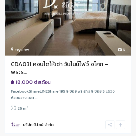
กรุงเทพ
6
CDA031 คอนโดให้เช่า วันไนน์ไฟว์ อโศก –
พระร...
฿ 18,000
ต่อเดือน
FacebookShareLINEShare 195 9 ซอย พระราม 9 ซอย 5 แขวง
ห้วยขวาง เขต ...
2
26 m
บริษัท ดี.ไซน์ จํากัด