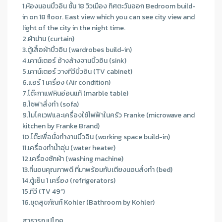
1.ห้องนอนบิ้วอิน ชั้น 18 วิวเมือง ทิศตะวันออก Bedroom build-
in on 18 floor. East view which you can see city view and
light of the city in the night time.
2.ผ้าม่าน (curtain)
3.ตู้เสื้อผ้าบิ้วอิน (wardrobes build-in)
4.เคาน์เตอร์ อ้างล้างจานบิ้วอิน (sink)
5.เคาน์เตอร์ วางทีวีบิ้วอิน (TV cabinet)
6.แอร์ 1 เครื่อง (Air condition)
7.โต๊ะกาแฟหินอ่อนแท้ (marble table)
8.โซฟาสั่งทำ (sofa)
9.ไมโคเวฟและเครื่องใช้ไฟฟ้าในครัว Franke (microwave and
kitchen by Franke Brand)
10.โต๊ะเพื่อนั่งทำงานบิ้วอิน (working space build-in)
11.เครื่องทำน้ำอุ่น (water heater)
12.เครื่องซักผ้า (washing machine)
13.ที่นอนคุณภาพดี ที่มาพร้อมกับเตียงนอนสั่งทำ (bed)
14.ตู้เย็น 1 เครื่อง (refrigerators)
15.ทีวี (TV 49”)
16.ชุดสุขภัณฑ์ Kohler (Bathroom by Kohler)
สาธารณูปโภค