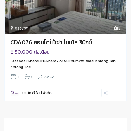
กรุงเทพ
5
CDA076 คอนโดให้เช่า โนเบิล รีมิกซ์
฿ 50,000
ต่อเดือน
FacebookShareLINEShare772 Sukhumvit Road, Khlong Tan,
Khlong Toe ...
2
1
1
62 m
บริษัท ดี.ไซน์ จํากัด