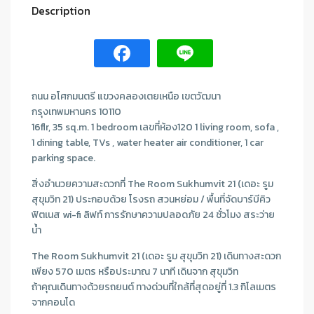
Description
ถนน อโศกมนตรี แขวงคลองเตยเหนือ เขตวัฒนา
กรุงเทพมหานคร 10110
16flr, 35 sq.m. 1 bedroom เลขที่ห้อง120 1 living room, sofa ,
1 dining table, TVs , water heater air conditioner, 1 car
parking space.
สิ่งอํานวยความสะดวกที่ The Room Sukhumvit 21 (เดอะ รูม
สุขุมวิท 21) ประกอบด้วย โรงรถ สวนหย่อม / พื้นที่จัดบาร์บีคิว
ฟิตเนส wi-fi ลิฟท์ การรักษาความปลอดภัย 24 ชั่วโมง สระว่าย
นํ้า
The Room Sukhumvit 21 (เดอะ รูม สุขุมวิท 21) เดินทางสะดวก
เพียง 570 เมตร หรือประมาณ 7 นาที เดินจาก สุขุมวิท
ถ้าคุณเดินทางด้วยรถยนต์ ทางด่วนที่ใกล้ที่สุดอยู่ที่ 1.3 กิโลเมตร
จากคอนโด