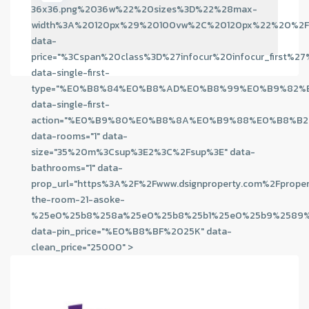
36x36.png%2036w%22%20sizes%3D%22%28max-
width%3A%20120px%29%20100vw%2C%20120px%22%20%2F
data-
price="%3Cspan%20class%3D%27infocur%20infocur_
data-single-first-
type="%E0%B8%84%E0%B8%AD%E0%B8%99%E0%B9%82
data-single-first-
action="%E0%B9%80%E0%B8%8A%E0%B9%88%E0%B8%B2
data-rooms="1" data-
size="35%20m%3Csup%3E2%3C%2Fsup%3E" data-
bathrooms="1" data-
prop_url="https%3A%2F%2Fwww.dsignproperty.com%2Fproper
the-room-21-asoke-
%25e0%25b8%258a%25e0%25b8%25b1%25e0%25b9%2589%
data-pin_price="%E0%B8%BF%2025K" data-
clean_price="25000" >