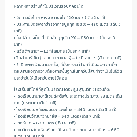
หลากหลายร้านค้าในบริเวณรอบๆคอนโด:
• มิดทาวน์อโศก ห่างจากคอนโด 120 เมตร (เดิน 2 นาที)
• ประสานมิตรพลาซ่า (อาคารบูลกุล 1888) – 420 เมตร (เดิน 5
นาที)
• ท็อปส์มาร์เก็ต (โรบินสันสุขุมวิท 19) – 850 เมตร (ขับรถ 8
นาที)
• สวัสดีพลาซ่า – 1.2 กิโลเมตร (ขับรถ 4 นาที)
• วิลล่ามาร์เก็ต (แอมบาสซาเดอร์) – 1.3 กิโลเมตร (ขับรถ 7 นาที)
• 7-Eleven ร้านสะดวกซื้อ, ที่ตั้งห่างแค่ 1 นาที เดินออกจากตึก
ตอบสนองทุกความต้องการพื้นฐานในทุกวันมีสินค้าจําเป็นในชีวิต
ประจําวันให้เลือกจับจ่ายใช้สอย
โรงเรียนที่ใกล้ที่สุดในบริเวณ เดอะ รูม สุขุมวิท 21 รวมถึง:
• โรงเรียนนานาชาติเซนต์สตีเฟน ระยะทางประมาณ 73 เมตร เดิน
ทาง (ประมาณ เดิน 1 นาที)
• โรงเรียนเฮลท์แลนด์นวดแผนไทย – 440 เมตร (เดิน 5 นาที)
• โรงเรียนวัฒนาวิทยาลัย – 540 เมตร (เดิน 7 นาที)
• เทควันโด – 620 เมตร (เดิน 8 นาที)
• มหาวิทยาลัยศรีนครินทรวิโรฒ วิทยาเขตประสานมิตร – 660
เมตร (เดิน 8 นาที)