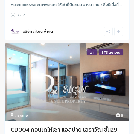
FacebookShareLINEShareให้เช่าที่ติดถนน บางนา กม.2 ซึ่งมีเนื้อที่ ...
2
2 m
บริษัท ดี.ไซน์ จํากัด
เช่า
BTS เอราวัณ
กรุงเทพ
8
CD004 คอนโดให้เช่า แอสปาย เอราวัณ ชั้น29