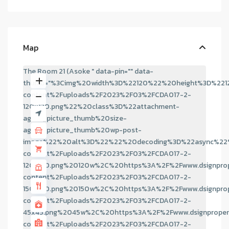
Map
The Room 21 (Asoke " data-pin="" data-
thumb="%3Cimg%20width%3D%22120%22%20height%3D%221
content%2Fuploads%2F2023%2F03%2FCDA017-2-
120x120.png%22%20class%3D%22attachment-
agent_picture_thumb%20size-
agent_picture_thumb%20wp-post-
image%22%20alt%3D%22%22%20decoding%3D%22async%22%
content%2Fuploads%2F2023%2F03%2FCDA017-2-
120x120.png%20120w%2C%20https%3A%2F%2Fwww.dsignpro
content%2Fuploads%2F2023%2F03%2FCDA017-2-
150x150.png%20150w%2C%20https%3A%2F%2Fwww.dsignpro
content%2Fuploads%2F2023%2F03%2FCDA017-2-
45x45.png%2045w%2C%20https%3A%2F%2Fwww.dsignproper
content%2Fuploads%2F2023%2F03%2FCDA017-2-