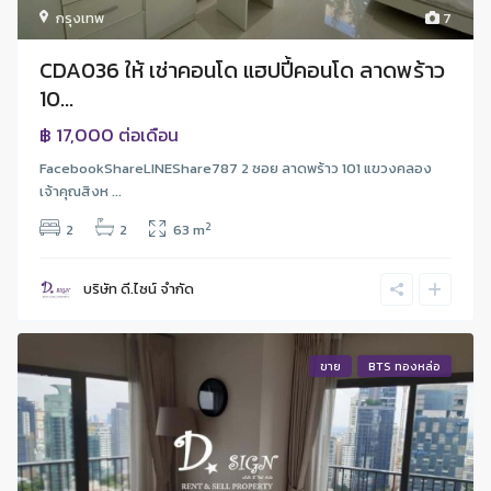
กรุงเทพ
7
CDA036 ให้ เช่าคอนโด แฮปปี้คอนโด ลาดพร้าว
10...
฿ 17,000
ต่อเดือน
FacebookShareLINEShare787 2 ซอย ลาดพร้าว 101 แขวงคลอง
เจ้าคุณสิงห ...
2
2
2
63 m
บริษัท ดี.ไซน์ จํากัด
ขาย
BTS ทองหล่อ