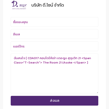
บริษัท ดี.ไซน์ จํากัด