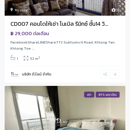
กรุงเทพ
12
CD007 คอนโดให้เช่า โนเบิล รีมิกซ์ ชั้น14 วิ...
฿ 29,000
ต่อเดือน
FacebookShareLINEShare772 Sukhumvit Road, Khlong Tan,
Khlong Toe ...
2
1
52 m
บริษัท ดี.ไซน์ จํากัด
เช่า
BTS เอราวัณ