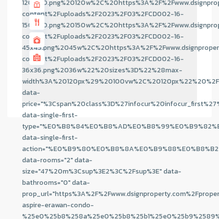
120x120.png%20120w%2C%20https%3A%2F%2Fwww.dsignpro
content%2Fuploads%2F2023%2F03%2FCD002-16-
150x150.png%20150w%2C%20https%3A%2F%2Fwww.dsignpro
content%2Fuploads%2F2023%2F03%2FCD002-16-
45x45.png%2045w%2C%20https%3A%2F%2Fwww.dsignproper
content%2Fuploads%2F2023%2F03%2FCD002-16-
36x36.png%2036w%22%20sizes%3D%22%28max-
width%3A%20120px%29%20100vw%2C%20120px%22%20%2F
data-
price="%3Cspan%20class%3D%27infocur%20infocur_
data-single-first-
type="%E0%B8%84%E0%B8%AD%E0%B8%99%E0%B9%82
data-single-first-
action="%E0%B9%80%E0%B8%8A%E0%B9%88%E0%B8%B
data-rooms="2" data-
size="47%20m%3Csup%3E2%3C%2Fsup%3E" data-
bathrooms="0" data-
prop_url="https%3A%2F%2Fwww.dsignproperty.com%2Fprope
aspire-erawan-condo-
%25e0%25b8%258a%25e0%25b8%25b1%25e0%25b9%2589