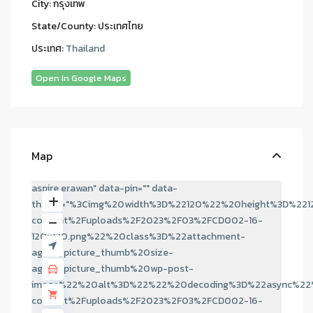
City:
กรุงเทพ
State/County:
ประเทศไทย
ประเทศ:
Thailand
Open In Google Maps
Map
aspire erawan" data-pin="" data-
thumb="%3Cimg%20width%3D%22120%22%20height%3D%221
content%2Fuploads%2F2023%2F03%2FCD002-16-
120x120.png%22%20class%3D%22attachment-
agent_picture_thumb%20size-
agent_picture_thumb%20wp-post-
image%22%20alt%3D%22%22%20decoding%3D%22async%22%
content%2Fuploads%2F2023%2F03%2FCD002-16-