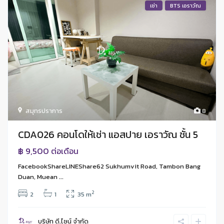
เช่า
BTS เอราวัณ
สมุทรปราการ
8
CDA026 คอนโดให้เช่า แอสปาย เอราวัณ ชั้น 5
฿ 9,500
ต่อเดือน
FacebookShareLINEShare62 Sukhumvit Road, Tambon Bang
Duan, Muean ...
2
2
1
35 m
บริษัท ดี.ไซน์ จํากัด