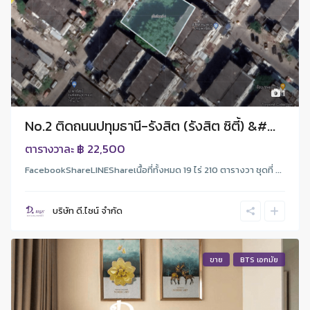
1
No.2 ติดถนนปทุมธานี-รังสิต (รังสิต ซิตี้) &#...
฿ 22,500
ตารางวาละ
FacebookShareLINEShareเนื้อที่ทั้งหมด 19 ไร่ 210 ตารางวา ชุดที่ ...
บริษัท ดี.ไซน์ จํากัด
ขาย
BTS เอกมัย