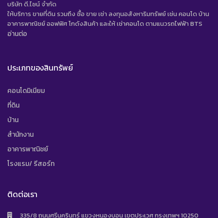
บริษัท ดี.ไซน์ จํากัด
ให้บริการ ขายที่ดิน รวมถึง ซื้อ ขาย เช่า ลงทุนอสังหาริมทรัพย์ เช่น คอนโด บ้าน
อาคารพาณิชย์ ออฟฟิศ โกดังสินค้า และให้ เช่าคอนโด ตามแนวรถไฟฟ้า BTS
อ่านต่อ
ประเภทของสินทรัพย์
คอนโดมิเนียม
ที่ดิน
บ้าน
สำนักงาน
อาคารพาณิชย์
โรงแรม/ รีสอร์ท
ติดต่อเรา
335/8 ถนนศรีนครินทร์ แขวงหนองบอน เขตประเวศ กรุงเทพฯ 10250