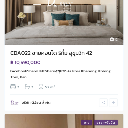
12
CDA022 ขายคอนโด ริทึ่ม สุขุมวิท 42
฿ 10,590,000
FacebookShareLINEShareสุขุมวิท 42 Phra Khanong, Khlong
Toei, Ban ...
2
2
2
57 m
บริษัท ดี.ไซน์ จํากัด
ขาย
BTS เพลินจิต