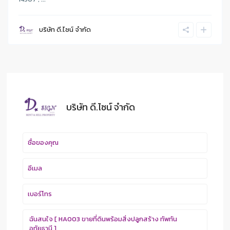
บริษัท ดี.ไซน์ จํากัด
บริษัท ดี.ไซน์ จํากัด