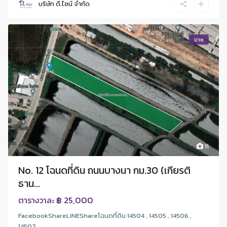
บริษัท ดี.ไซน์ จํากัด
ขาย
11
No. 12 โฉนดที่ดิน ถนนบางนา กม.30 (เกียรติ
ธาน...
฿ 25,000
ตารางวาละ
FacebookShareLINEShareโฉนดที่ดิน 14504 , 14505 , 14506 ,
14507 , ...