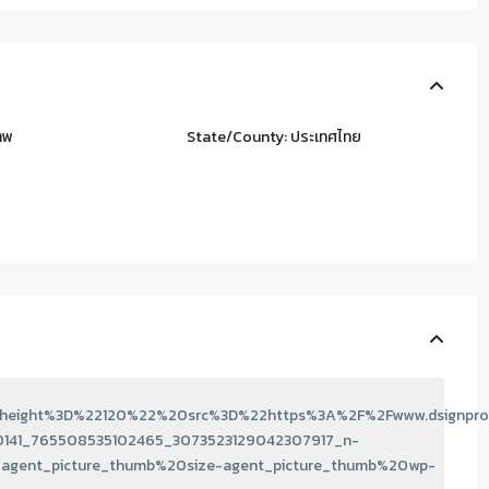
ทพ
State/County:
ประเทศไทย
eight%3D%22120%22%20src%3D%22https%3A%2F%2Fwww.dsignpro
141_765508535102465_3073523129042307917_n-
agent_picture_thumb%20size-agent_picture_thumb%20wp-