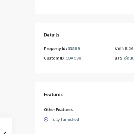
Details
Property Id :
33899
ราคา:
฿ 2
Custom ID:
CDA038
BTS:
อ่อนน
Features
Other Features
fully furnished