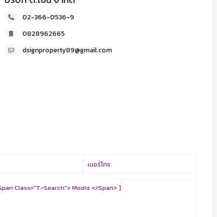
02-366-0536-9
0828962665
dsignproperty89@gmail.com