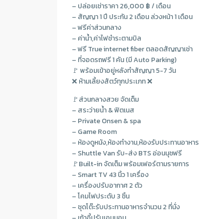
– ปล่อยเช่าราคา 26,000 ฿ / เดือน
– สัญญา 1 ปี ประกัน 2 เดือน ล่วงหน้า 1 เดือน
– ฟรีค่าส่วนกลาง
– ค่าน้ำ,ค่าไฟชำระตามบิล
– ฟรี True internet fiber ตลอดสัญญาเช่า
– ที่จอดรถฟรี 1 คัน (มี Auto Parking)
🚩 พร้อมเข้าอยู่หลังทำสัญญา 5-7 วัน
❌ ห้ามเลี้ยงสัตว์ทุกประเภท ❌
🚩ส่วนกลางสวย จัดเต็ม
– สระว่ายน้ำ & ฟิตเนส
– Private Onsen & spa
– Game Room
– ห้องดูหนัง,ห้องทำงาน,ห้องรับประทานอาหาร
– Shuttle Van รับ-ส่ง BTS อ่อนนุชฟรี
🚩Built-in จัดเต็ม พร้อมเฟอร์ตามรายการ
– Smart TV 43 นิ้ว 1 เครื่อง
– เครื่องปรับอากาศ 2 ตัว
– โคมไฟประดับ 3 ชิ้น
– ชุดโต๊ะรับประทานอาหารจำนวน 2 ที่นั่ง
– เก้าอี้ปรับเอนนอน