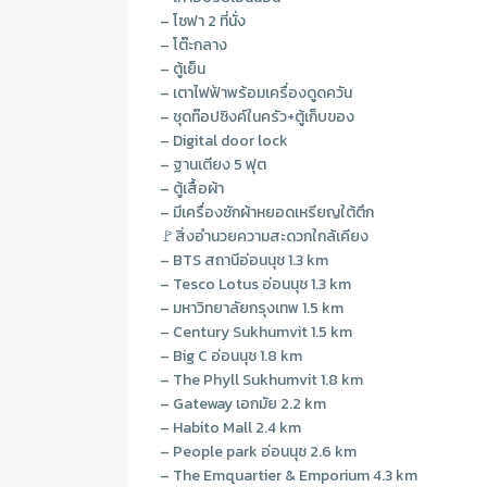
– โซฟา 2 ที่นั่ง
– โต๊ะกลาง
– ตู้เย็น
– เตาไฟฟ้าพร้อมเครื่องดูดควัน
– ชุดท๊อปซิงค์ในครัว+ตู้เก็บของ
– Digital door lock
– ฐานเตียง 5 ฟุต
– ตู้เสื้อผ้า
– มีเครื่องซักผ้าหยอดเหรียญใต้ตึก
🚩สิ่งอำนวยความสะดวกใกล้เคียง
– BTS สถานีอ่อนนุช 1.3 km
– Tesco Lotus อ่อนนุช 1.3 km
– มหาวิทยาลัยกรุงเทพ 1.5 km
– Century Sukhumvit 1.5 km
– Big C อ่อนนุช 1.8 km
– The Phyll Sukhumvit 1.8 km
– Gateway เอกมัย 2.2 km
– Habito Mall 2.4 km
– People park อ่อนนุช 2.6 km
– The Emquartier & Emporium 4.3 km