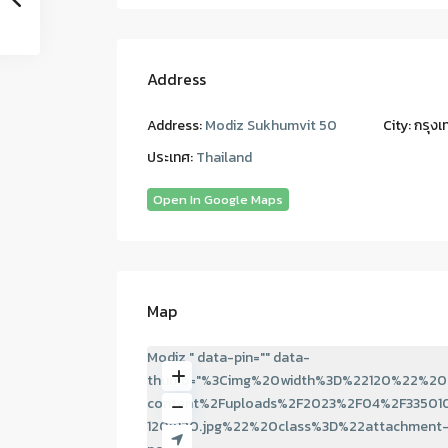
Address
Address:
Modiz Sukhumvit 50
City:
กรุงเ
ประเทศ:
Thailand
Open In Google Maps
Map
Modiz " data-pin="" data-
thumb="%3Cimg%20width%3D%22120%22%20h
content%2Fuploads%2F2023%2F04%2F335010
120x120.jpg%22%20class%3D%22attachment-