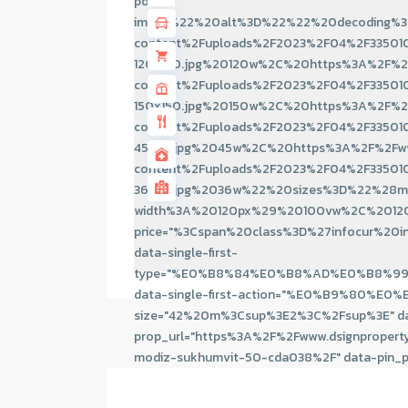
post-
image%22%20alt%3D%22%22%20decoding%3D
content%2Fuploads%2F2023%2F04%2F335010
120x120.jpg%20120w%2C%20https%3A%2F%2F
content%2Fuploads%2F2023%2F04%2F335010
150x150.jpg%20150w%2C%20https%3A%2F%2F
content%2Fuploads%2F2023%2F04%2F335010
45x45.jpg%2045w%2C%20https%3A%2F%2Fww
content%2Fuploads%2F2023%2F04%2F335010
36x36.jpg%2036w%22%20sizes%3D%22%28m
width%3A%20120px%29%20100vw%2C%20120
price="%3Cspan%20class%3D%27infocu
data-single-first-
type="%E0%B8%84%E0%B8%AD%E0%B8%9
data-single-first-action="%E0%B9%80%E
size="42%20m%3Csup%3E2%3C%2Fsup%3E" da
prop_url="https%3A%2F%2Fwww.dsignpr
modiz-sukhumvit-50-cda038%2F" data-pin_