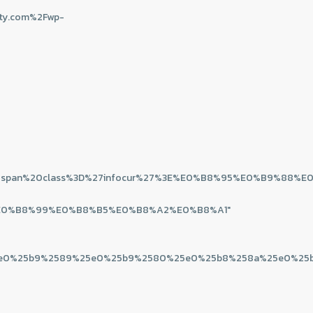
ty.com%2Fwp-
000%3Cspan%20class%3D%27infocur%27%3E%E0%B8%95%E0%B9
E0%B8%99%E0%B8%B5%E0%B8%A2%E0%B8%A1"
5ab%25e0%25b9%2589%25e0%25b9%2580%25e0%25b8%258a%25e