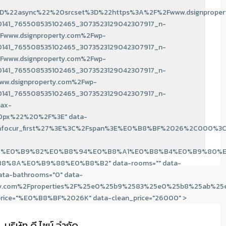
%22async%22%20srcset%3D%22https%3A%2F%2Fwww.dsignproper
141_765508535102465_3073523129042307917_n-
www.dsignproperty.com%2Fwp-
141_765508535102465_3073523129042307917_n-
www.dsignproperty.com%2Fwp-
141_765508535102465_3073523129042307917_n-
w.dsignproperty.com%2Fwp-
141_765508535102465_3073523129042307917_n-
ax-
px%22%20%2F%3E" data-
r%20infocur_first%27%3E%3C%2Fspan%3E%E0%B8%BF%2026%2C
9%E0%B9%82%E0%B8%94%E0%B8%A1%E0%B8%B4%E0%B9%80%
0%B8%8A%E0%B9%88%E0%B8%B2" data-rooms="" data-
ta-bathrooms="0" data-
operty.com%2Fproperties%2F%25e0%25b9%2583%25e0%25b8%2
price="%E0%B8%BF%2026K" data-clean_price="26000" >
บริษัท ดี.ไซน์ จํากัด