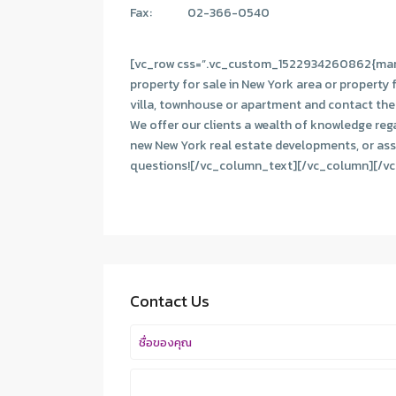
Fax:
02-366-0540
[vc_row css=”.vc_custom_1522934260862{margi
property for sale in New York area or property
villa, townhouse or apartment and contact the o
We offer our clients a wealth of knowledge rega
new New York real estate developments, or assis
questions![/vc_column_text][/vc_column][/vc
Contact Us