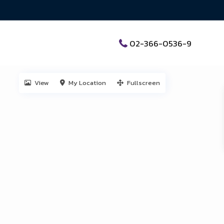
02-366-0536-9
View
My Location
Fullscreen