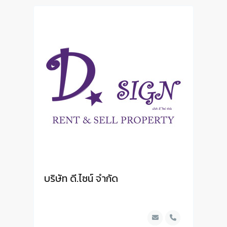
บริษัท ดี.ไซน์ จํากัด