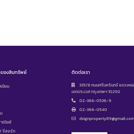
ของสินทรัพย์
ติดต่อเรา
335/8 ถนนศรีนครินทร์ แขวงห
เนียม
เขตประเวศ กรุงเทพฯ 10250
02-366-0536-9
02-366-0540
าน
dsignproperty89@gmail.co
าณิชย์
 รีสอร์ท