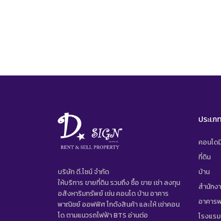
ประเภท
คอนโดมิ
ที่ดิน
บริษัท ดี.ไซน์ จํากัด
บ้าน
ให้บริการ ขายที่ดิน รวมถึง ซื้อ ขาย เช่า ลงทุน
สำนักง
อสังหาริมทรัพย์ เช่น คอนโด บ้าน อาคาร
อาคารพ
พาณิชย์ ออฟฟิศ โกดังสินค้า และให้ เช่าคอน
โด ตามแนวรถไฟฟ้า BTS
อ่านต่อ
โรงแรม/